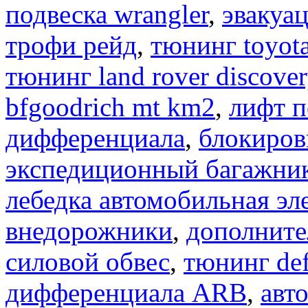
подвеска wrangler
,
эвакуа
трофи рейд
,
тюнинг toyota
тюнинг land rover discover
bfgoodrich mt km2
,
лифт п
дифференциала
,
блокиров
экспедиционный багажни
лебедка автомобильная эл
внедорожники
,
дополните
силовой обвес
,
тюнинг def
дифференциала ARB
,
авт