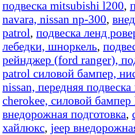
подвеска mitsubishi l200
,
п
navara, nissan np-300
,
внед
patrol
,
подвеска ленд ровер
лебедки, шноркель
,
подве
рейнджер (ford ranger), п
patrol силовой бампер, ни
nissan, передняя подвеска 
cherokee, силовой бампер l
внедорожная подготовка
,
хайлюкс
,
jeep внедорожна