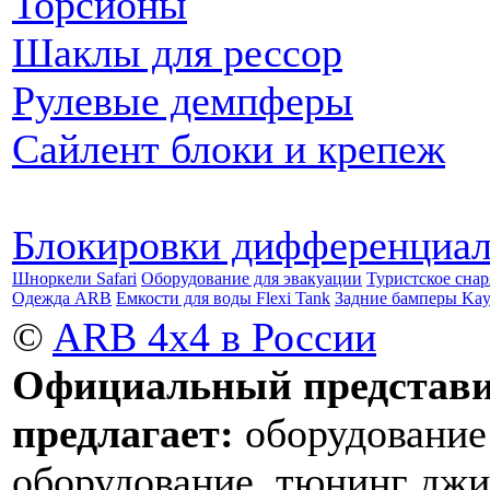
Торсионы
Шаклы для рессор
Рулевые демпферы
Сайлент блоки и крепеж
Блокировки дифференциа
Шноркели Safari
Оборудование для эвакуации
Туристское сна
Одежда ARB
Емкости для воды Flexi Tank
Задние бамперы Ka
©
ARB 4x4 в России
Официальный представи
предлагает:
оборудование
оборудование, тюнинг джи