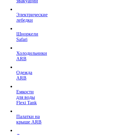
эвакуации
Электрические
лебедки
Шноркели
Safari
Холодильники
ARB
Одежда
ARB
Емкости
для воды
Flexi Tank
Палатки на
крыше ARB