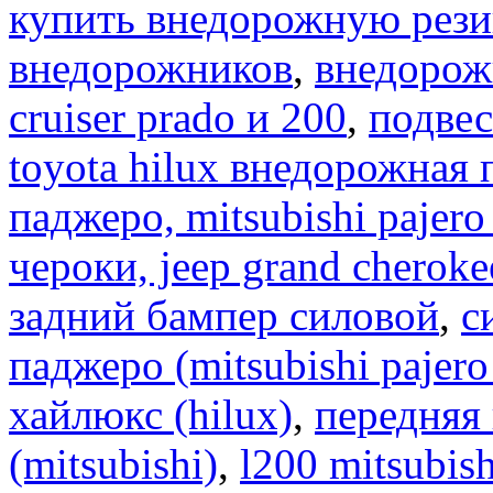
купить внедорожную рези
внедорожников
,
внедорожн
cruiser prado и 200
,
подвес
toyota hilux внедорожная 
паджеро, mitsubishi pajero
чероки, jeep grand cheroke
задний бампер силовой
,
с
паджеро (mitsubishi pajero
хайлюкс (hilux)
,
передняя
(mitsubishi)
,
l200 mitsubis