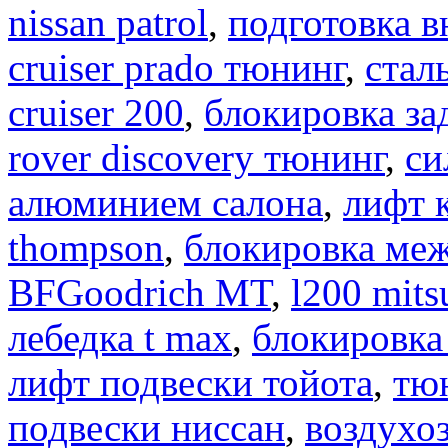
nissan patrol
,
подготовка 
cruiser prado тюнинг
,
стал
cruiser 200
,
блокировка за
rover discovery тюнинг
,
си
алюминием салона
,
лифт 
thompson
,
блокировка ме
BFGoodrich MT
,
l200 mits
лебедка t max
,
блокировка
лифт подвески тойота
,
тюн
подвески ниссан
,
воздухо