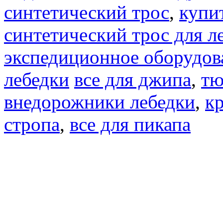
синтетический трос
,
купи
синтетический трос для л
экспедиционное оборудов
лебедки
все для джипа
,
тю
внедорожники лебедки
,
к
стропа
,
все для пикапа