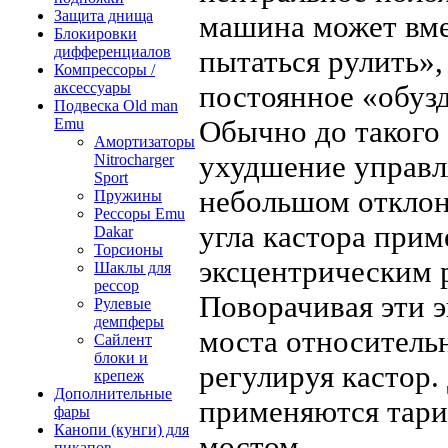
Защита днища
машина может вмес
Блокировки
дифференциалов
пытаться рулить»,
Компрессоры /
аксессуары
постоянное «обуз
Подвеска Old man
Обычно до такого 
Emu
Амортизаторы
ухудшение управл
Nitrocharger
Sport
небольшом отклон
Пружины
Рессоры Emu
угла кастора прим
Dakar
Торсионы
эксцентрическим 
Шаклы для
рессор
Поворачивая эти 
Рулевые
демпферы
моста относитель
Сайлент
блоки и
регулируя кастор.
крепеж
Дополнительные
применяются тари
фары
Канопи (кунги) для
мостом.
пикапов