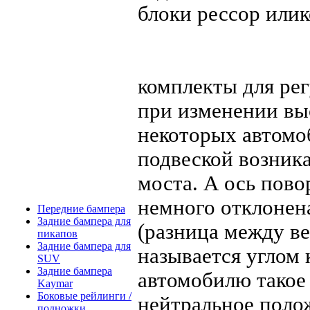
блоки рессор илик
комплекты для рег
при изменении выс
некоторых автомо
подвеской возник
моста. А ось пово
немного отклонен
Передние бампера
Задние бампера для
(разница между ве
пикапов
Задние бампера для
называется углом 
SUV
Задние бампера
автомобилю такое 
Kaymar
Боковые рейлинги /
нейтральное полож
подножки