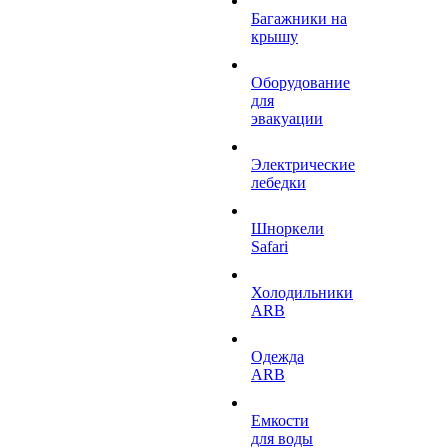
Багажники на
крышу
Оборудование
для
эвакуации
Электрические
лебедки
Шноркели
Safari
Холодильники
ARB
Одежда
ARB
Емкости
для воды