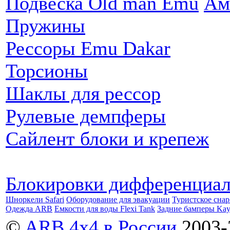
Подвеска Old man Emu
Ам
Пружины
Рессоры Emu Dakar
Торсионы
Шаклы для рессор
Рулевые демпферы
Сайлент блоки и крепеж
Блокировки дифференциа
Шноркели Safari
Оборудование для эвакуации
Туристское сна
Одежда ARB
Емкости для воды Flexi Tank
Задние бамперы Ka
©
ARB 4x4 в России
2003-