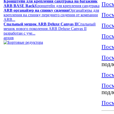
Кронштейн для крепления сандтрака на багажник
Посм
ARB BASE Rack
Кронштейн для крепления сандтрака
ARB органайзер на спинку сидения
Органайзеры для
Посм
крепления на спинку переднего сидения от компании
ARB...
Спальный мешок ARB Deluxe Canvas II
Спальный
Посм
мешок нового поколения ARB Deluxe Canvas II
разработан с уче...
Посм
архив
Посм
Посм
подл
Посм
Посм
подл
Посм