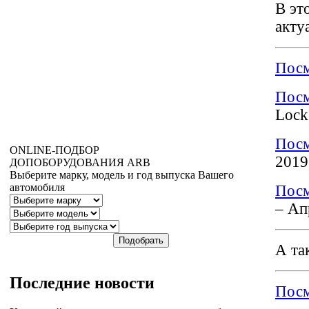
В эт
акту
Посм
Посм
Lock
Посм
ONLINE
-ПОДБОР
2019
ДОПОБОРУДОВАНИЯ
ARB
Выберите марку, модель и год выпуска Вашего
автомобиля
Посм
– Ап
А та
Последние
новости
Посм