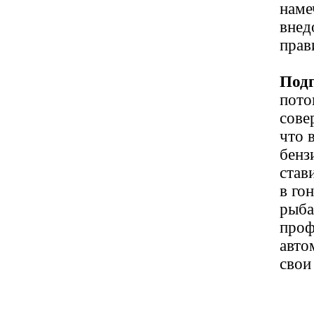
наме
внед
прав
Подг
пото
сове
что 
бенз
став
в го
рыба
проф
авто
свои