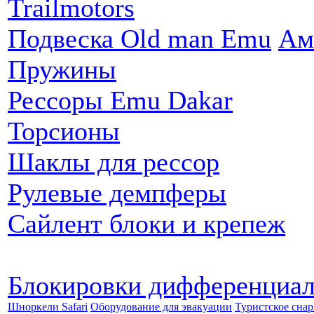
Trailmotors
Подвеска Old man Emu
Ам
Пружины
Рессоры Emu Dakar
Торсионы
Шаклы для рессор
Рулевые демпферы
Сайлент блоки и крепеж
Блокировки дифференциа
Шноркели Safari
Оборудование для эвакуации
Туристское сна