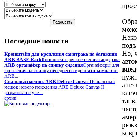
прос
Обра
може
Неко
Последние
новости
подъ
Но, 
Кронштейн для крепления сандтрака на багажник
ARB BASE Rack
Кронштейн для крепления сандтрака
авто
ARB органайзер на спинку сидения
Органайзеры для
вне
крепления на спинку переднего сидения от компании
ARB...
нужн
Спальный мешок ARB Deluxe Canvas II
Спальный
а не
мешок нового поколения ARB Deluxe Canvas II
ключ
разработан с уче...
архив
танк
част
амер
рюкз
ковр