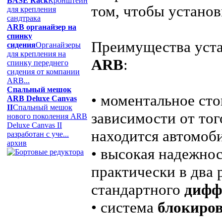
BASE Rack
Кронштейн
том, чтобы устано
для крепления
сандтрака
ARB органайзер на
спинку
Преимущества уст
сидения
Органайзеры
для крепления на
ARB
:
спинку переднего
сидения от компании
ARB...
Спальный мешок
• моментальное сто
ARB Deluxe Canvas
II
Спальный мешок
зависимости от то
нового поколения ARB
Deluxe Canvas II
находится автомоби
разработан с уче...
архив
• высокая надежнос
практически в два
стандартного
дифф
• система
блокиро