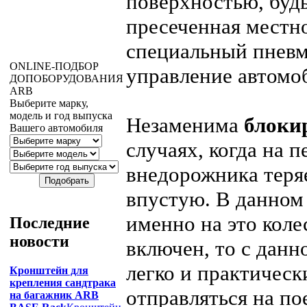
поверхностью, будь
пресеченная местно
специальный пневм
ONLINE
-ПОДБОР
управление автомо
ДОПОБОРУДОВАНИЯ
ARB
Выберите марку,
модель и год выпуска
Незаменима
блоки
Вашего автомобиля
случаях, когда на 
внедорожника теряе
впустую. В данном
именно на это коле
Последние
новости
включен, то с дан
легко и практическ
Кронштейн для
крепления сандтрака
отправляться на по
на багажник ARB