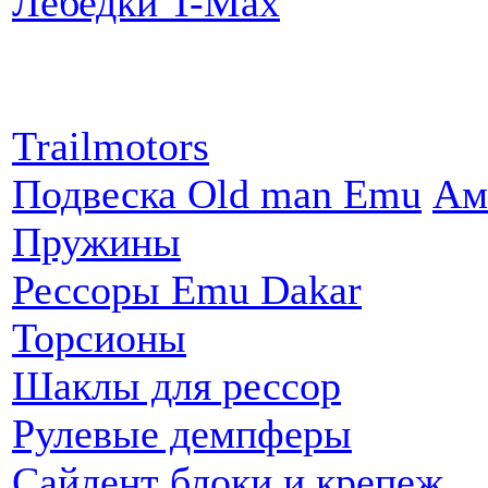
Лебедки T-Max
Партнеры:
Trailmotors
Подвеска Old man Emu
Ам
Пружины
Рессоры Emu Dakar
Торсионы
Шаклы для рессор
Рулевые демпферы
Сайлент блоки и крепеж