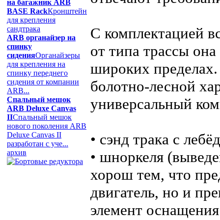
на багажник ARB
BASE Rack
Кронштейн
для крепления
сандтрака
С комплектацией вс
ARB органайзер на
спинку
от типа трассы она
сидения
Органайзеры
для крепления на
широких пределах.
спинку переднего
сидения от компании
болотно-лесной хар
ARB...
Спальный мешок
универсальный комп
ARB Deluxe Canvas
II
Спальный мешок
нового поколения ARB
Deluxe Canvas II
• сэнд трака с лебё
разработан с уче...
архив
• шноркеля (вывед
хорош тем, что пре
двигатель, но и пре
элемент оснащения 