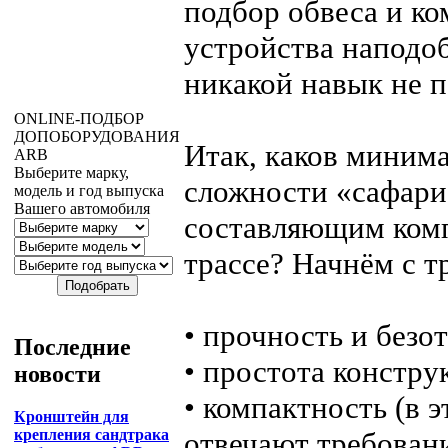
подбор обвеса и ко
устройства наподо
никакой навык не 
ONLINE
-ПОДБОР
ДОПОБОРУДОВАНИЯ
Итак, каков миним
ARB
Выберите марку,
сложности «сафари
модель и год выпуска
Вашего автомобиля
составляющим комп
трассе? Начнём с т
• прочность и безо
Последние
• простота констру
новости
• компактность (в 
Кронштейн для
крепления сандтрака
отвечают требован