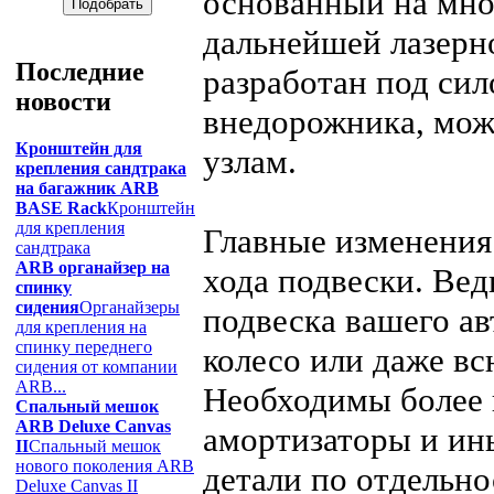
основанный на мно
дальнейшей лазерн
Последние
разработан под си
новости
внедорожника, може
Кронштейн для
узлам.
крепления сандтрака
на багажник ARB
BASE Rack
Кронштейн
для крепления
Главные изменения
сандтрака
ARB органайзер на
хода подвески. Вед
спинку
сидения
Органайзеры
подвеска вашего ав
для крепления на
спинку переднего
колесо или даже вс
сидения от компании
ARB...
Необходимы более 
Спальный мешок
ARB Deluxe Canvas
амортизаторы и ин
II
Спальный мешок
нового поколения ARB
детали по отдельно
Deluxe Canvas II