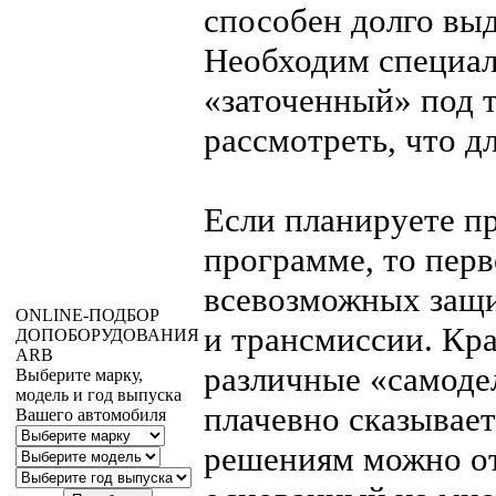
способен долго вы
Необходим специа
«заточенный» под 
рассмотреть, что д
Если планируете п
программе, то перв
всевозможных защит
ONLINE
-ПОДБОР
и трансмиссии. Кра
ДОПОБОРУДОВАНИЯ
ARB
различные «самоде
Выберите марку,
модель и год выпуска
плачевно сказывает
Вашего автомобиля
решениям можно о