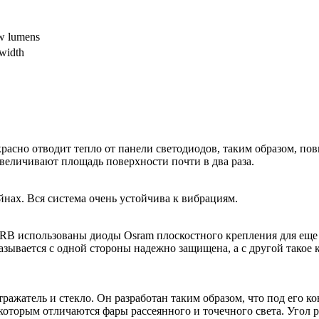
w lumens
 width
сно отводит тепло от панели светодиодов, таким образом, пов
увеличивают площадь поверхности почти в два раза.
нах. Вся система очень устойчива к вибрациям.
ARB использованы диоды Osram плоскостного крепления для еще
казывается с одной стороны надежно защищена, а с другой тако
ражатель и стекло. Он разработан таким образом, что под его к
оторым отличаются фары рассеянного и точечного света. Угол ра