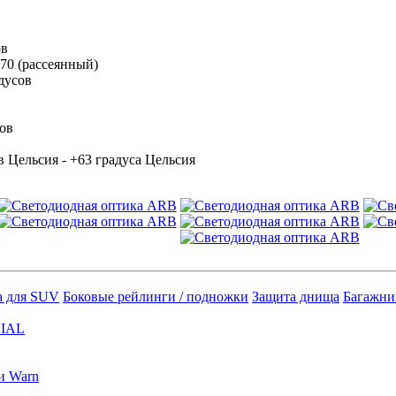
ов
70 (рассеянный)
дусов
сов
в Цельсия - +63 градуса Цельсия
а для SUV
Боковые рейлинги / подножки
Защита днища
Багажни
IAL
и Warn