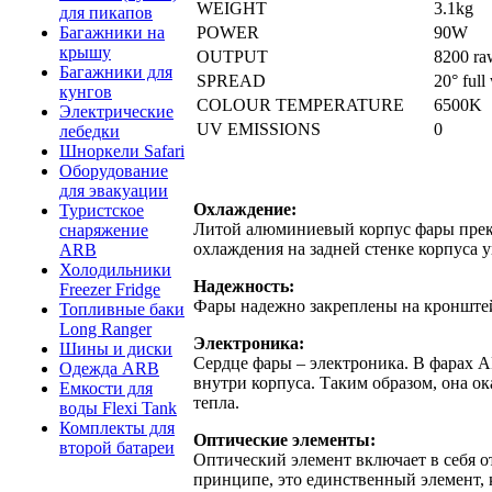
WEIGHT
3.1kg
для пикапов
POWER
90W
Багажники на
крышу
OUTPUT
8200 ra
Багажники для
SPREAD
20° full
кунгов
COLOUR TEMPERATURE
6500K
Электрические
UV EMISSIONS
0
лебедки
Шноркели Safari
Оборудование
для эвакуации
Охлаждение:
Туристское
Литой алюминиевый корпус фары прекра
снаряжение
охлаждения на задней стенке корпуса 
ARB
Холодильники
Надежность:
Freezer Fridge
Фары надежно закреплены на кронштей
Топливные баки
Long Ranger
Электроника:
Шины и диски
Сердце фары – электроника. В фарах 
Одежда ARB
внутри корпуса. Таким образом, она о
Емкости для
тепла.
воды Flexi Tank
Комплекты для
Оптические элементы:
второй батареи
Оптический элемент включает в себя от
принципе, это единственный элемент, к