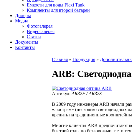
Емкости для воды Flexi Tank
Комплекты для второй батареи
Дилеры
Медиа
Фотогалерея
Видеогалерея
Статьи
Документы
Контакты
Главная
»
Продукция
»
Дополнительны
ARB
: Светодиодн
Артикул:
AR32F / AR32S
В 2009 году инженеры ARB начали раз
«люстрам» (несколько светодиодных л
крепить на традиционные кронштейны
Многие клиенты ARB предпочитают ком
быстрой езды по бездорожью, т.е. в те