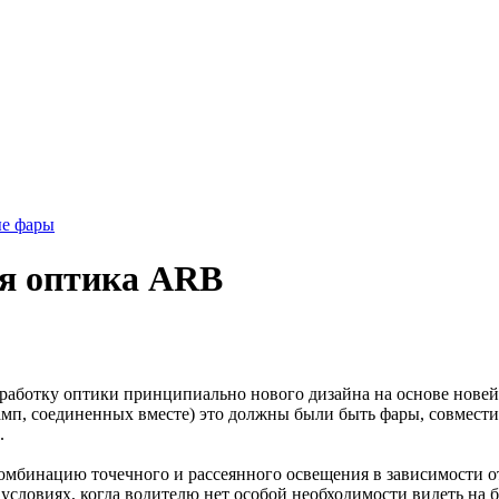
е фары
ая оптика ARB
работку оптики принципиально нового дизайна на основе нове
амп, соединенных вместе) это должны были быть фары, совмес
.
бинацию точечного и рассеянного освещения в зависимости от
х условиях, когда водителю нет особой необходимости видеть на 