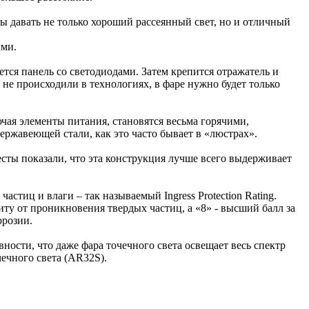
ы давать не только хороший рассеянный свет, но и отличный
ыми.
ся панель со светодиодами. Затем крепится отражатель и
 не происходили в технологиях, в фаре нужно будет только
чая элементы питания, становятся весьма горячими,
ержавеющей стали, как это часто бывает в «люстрах».
сты показали, что эта конструкция лучше всего выдерживает
тиц и влаги – так называемый Ingress Protection Rating.
иту от проникновения твердых частиц, а «8» - высший балл за
ррозии.
ности, что даже фара точечного света освещает весь спектр
чечного света (AR32S).