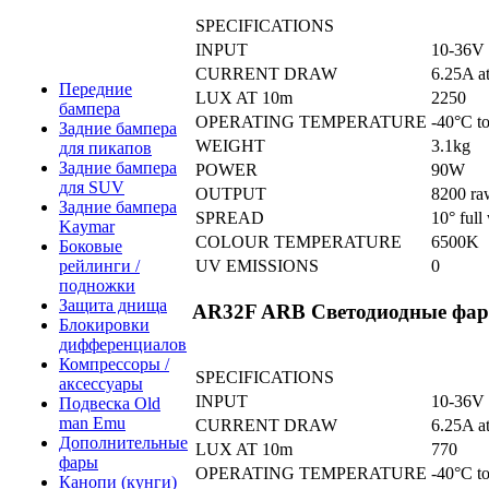
SPECIFICATIONS
INPUT
10-36V
CURRENT DRAW
6.25A a
Передние
LUX AT 10m
2250
бампера
OPERATING TEMPERATURE
-40°C t
Задние бампера
WEIGHT
3.1kg
для пикапов
Задние бампера
POWER
90W
для SUV
OUTPUT
8200 ra
Задние бампера
SPREAD
10° full
Kaymar
COLOUR TEMPERATURE
6500K
Боковые
рейлинги /
UV EMISSIONS
0
подножки
Защита днища
AR32F ARB Светодиодные фары р
Блокировки
дифференциалов
Компрессоры /
SPECIFICATIONS
аксессуары
INPUT
10-36V
Подвеска Old
man Emu
CURRENT DRAW
6.25A a
Дополнительные
LUX AT 10m
770
фары
OPERATING TEMPERATURE
-40°C t
Канопи (кунги)