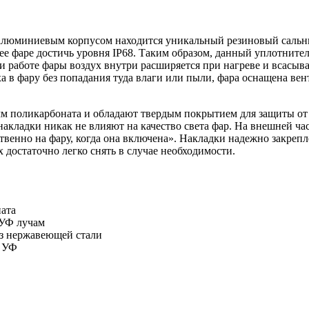
люминиевым корпусом находится уникальный резиновый сальни
 фаре достичь уровня IP68. Таким образом, данный уплотнител
 работе фары воздух внутри расширяется при нагреве и всасывае
а в фару без попадания туда влаги или пыли, фара оснащена в
мм поликарбоната и обладают твердым покрытием для защиты о
накладки никак не влияют на качество света фар. На внешней ча
твенно на фару, когда она включена». Накладки надежно закрепл
 достаточно легко снять в случае необходимости.
ата
 УФ лучам
з нержавеющей стали
к УФ