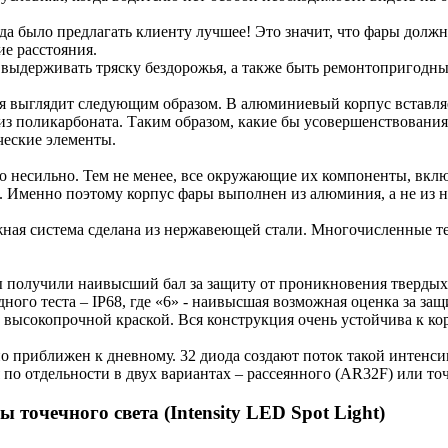
 было предлагать клиенту лучшее! Это значит, что фары должн
е расстояния.
выдерживать тряску бездорожья, а также быть ремонтопригодн
я выглядит следующим образом. В алюминиевый корпус вставляет
 из поликарбоната. Таким образом, какие бы усовершенствования
ческие элементы.
 несильно. Тем не менее, все окружающие их компоненты, вклю
а. Именно поэтому корпус фары выполнен из алюминия, а не из н
ежная система сделана из нержавеющей стали. Многочисленные те
получили наивысший бал за защиту от проникновения твердых час
ого теста – IP68, где «6» - наивысшая возможная оценка за защ
 высокопрочной краской. Вся конструкция очень устойчива к ко
о приближен к дневному. 32 диода создают поток такой интенсив
 по отдельности в двух вариантах – рассеянного (AR32F) или то
точечного света (Intensity LED Spot Light)