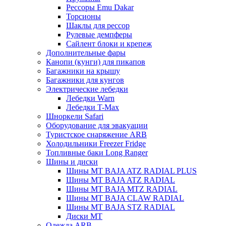
Рессоры Emu Dakar
Торсионы
Шаклы для рессор
Рулевые демпферы
Сайлент блоки и крепеж
Дополнительные фары
Канопи (кунги) для пикапов
Багажники на крышу
Багажники для кунгов
Электрические лебедки
Лебедки Warn
Лебедки T-Max
Шноркели Safari
Оборудование для эвакуации
Туристское снаряжение ARB
Холодильники Freezer Fridge
Топливные баки Long Ranger
Шины и диски
Шины MT BAJA ATZ RADIAL PLUS
Шины MT BAJA ATZ RADIAL
Шины MT BAJA MTZ RADIAL
Шины MT BAJA CLAW RADIAL
Шины MT BAJA STZ RADIAL
Диски MT
Одежда ARB