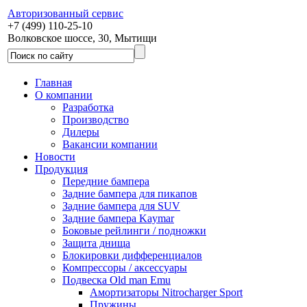
Авторизованный сервис
+7 (499) 110-25-10
Волковское шоссе, 30, Мытищи
Главная
О компании
Разработка
Производство
Дилеры
Вакансии компании
Новости
Продукция
Передние бампера
Задние бампера для пикапов
Задние бампера для SUV
Задние бампера Kaymar
Боковые рейлинги / подножки
Защита днища
Блокировки дифференциалов
Компрессоры / аксессуары
Подвеска Old man Emu
Амортизаторы Nitrocharger Sport
Пружины