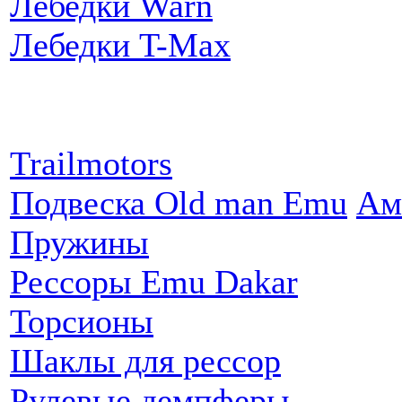
Лебедки Warn
Лебедки T-Max
Партнеры:
Trailmotors
Подвеска Old man Emu
Ам
Пружины
Рессоры Emu Dakar
Торсионы
Шаклы для рессор
Рулевые демпферы