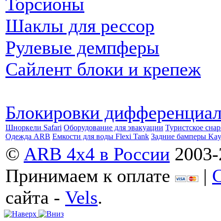
Торсионы
Шаклы для рессор
Рулевые демпферы
Сайлент блоки и крепеж
Блокировки дифференциа
Шноркели Safari
Оборудование для эвакуации
Туристское сна
Одежда ARB
Емкости для воды Flexi Tank
Задние бамперы Ka
©
ARB 4x4 в России
2003-
Принимаем к оплате
|
сайта -
Vels
.