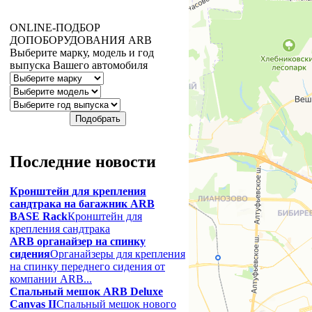
ONLINE
-ПОДБОР
ДОПОБОРУДОВАНИЯ
ARB
Выберите марку, модель и год
выпуска Вашего автомобиля
Последние
новости
Кронштейн для крепления
сандтрака на багажник ARB
BASE Rack
Кронштейн для
крепления сандтрака
ARB органайзер на спинку
сидения
Органайзеры для крепления
на спинку переднего сидения от
компании ARB...
Спальный мешок ARB Deluxe
Canvas II
Спальный мешок нового