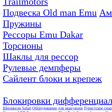
Trailmotors
Подвеска Old man Emu
Ам
Пружины
Рессоры Emu Dakar
Торсионы
Шаклы для рессор
Рулевые демпферы
Сайлент блоки и крепеж
Блокировки дифференциа
Шноркели Safari
Оборудование для эвакуации
Туристское сна