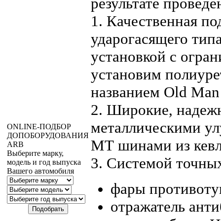
результате провед
1. Качественная п
ударогасящего типа
установкой с огра
установим полиуре
названием Old Man
2. Широкие, надеж
металлическими ул
ONLINE
-ПОДБОР
ДОПОБОРУДОВАНИЯ
МТ шинами из кевла
ARB
Выберите марку,
3. Системой точных
модель и год выпуска
Вашего автомобиля
фары противотум
отражатель анти