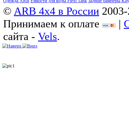
Одежда ARB
Емкости для воды Flexi Tank
Задние бамперы Ka
©
ARB 4x4 в России
2003-
Принимаем к оплате
|
сайта -
Vels
.