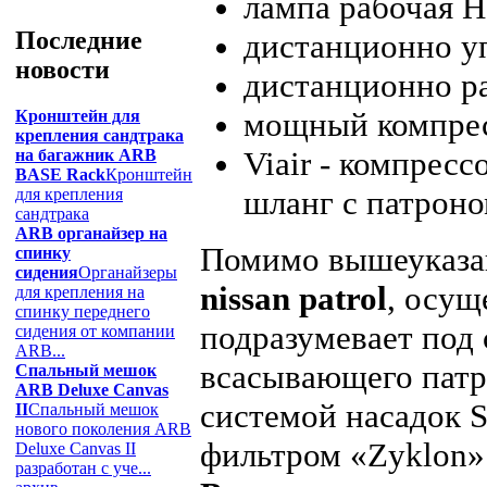
лампа рабочая He
Последние
дистанционно у
новости
дистанционно р
мощный компрес
Кронштейн для
крепления сандтрака
Viair - компрес
на багажник ARB
BASE Rack
Кронштейн
шланг с патроно
для крепления
сандтрака
ARB органайзер на
Помимо вышеуказа
спинку
сидения
Органайзеры
nissan patrol
, осущ
для крепления на
спинку переднего
подразумевает под
сидения от компании
ARB...
всасывающего патр
Спальный мешок
ARB Deluxe Canvas
системой насадок S
II
Спальный мешок
нового поколения ARB
фильтром «Zyklon»
Deluxe Canvas II
разработан с уче...