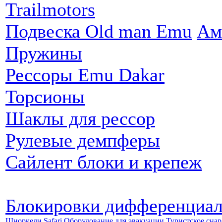
Trailmotors
Подвеска Old man Emu
Ам
Пружины
Рессоры Emu Dakar
Торсионы
Шаклы для рессор
Рулевые демпферы
Сайлент блоки и крепеж
Блокировки дифференциа
Шноркели Safari
Оборудование для эвакуации
Туристское сна