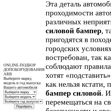
Эта деталь автомоб
проходимости авто
различных неприят
силовой бампер
, 
пригодятся в поход
городских условия
востребован, так к
соблюдают правила
ONLINE
-ПОДБОР
ДОПОБОРУДОВАНИЯ
хотят «подставить» 
ARB
Выберите марку,
как нельзя кстати,
модель и год выпуска
Вашего автомобиля
бампер силовой
. 
перемещаться на св
безопасности и сво