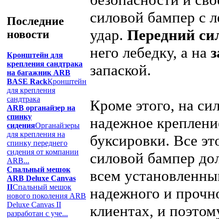
силовой бампер с 
Последние
удар.
Передний си
новости
него лебедку, а на
з
Кронштейн для
крепления сандтрака
запаской.
на багажник ARB
BASE Rack
Кронштейн
для крепления
сандтрака
Кроме этого, на с
ARB органайзер на
спинку
надежное крепление
сидения
Органайзеры
для крепления на
буксировки. Все эт
спинку переднего
сидения от компании
силовой бампер дол
ARB...
Спальный мешок
всем установленны
ARB Deluxe Canvas
II
Спальный мешок
надежного и прочн
нового поколения ARB
Deluxe Canvas II
клиентах, и поэто
разработан с уче...