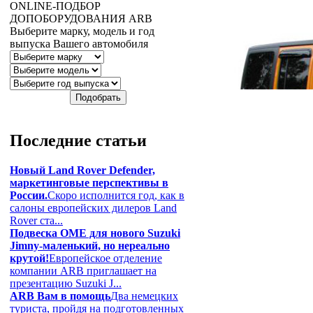
ONLINE
-ПОДБОР
ДОПОБОРУДОВАНИЯ
ARB
Выберите марку, модель и год
выпуска Вашего автомобиля
Последние
статьи
Новый Land Rover Defender,
маркетинговые перспективы в
России.
Скоро исполнится год, как в
салоны европейских дилеров Land
Rover ста...
Подвеска OME для нового Suzuki
Jimny-маленький, но нереально
крутой!
Европейское отделение
компании ARB приглашает на
презентацию Suzuki J...
ARB Вам в помощь
Два немецких
туриста, пройдя на подготовленных