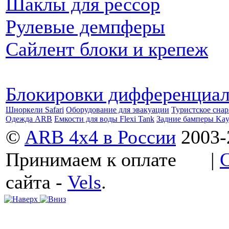
Шаклы для рессор
Рулевые демпферы
Сайлент блоки и крепеж
Блокировки дифференциа
Шноркели Safari
Оборудование для эвакуации
Туристское сна
Одежда ARB
Емкости для воды Flexi Tank
Задние бамперы Ka
©
ARB 4x4 в России
2003-
Принимаем к оплате
|
сайта -
Vels
.