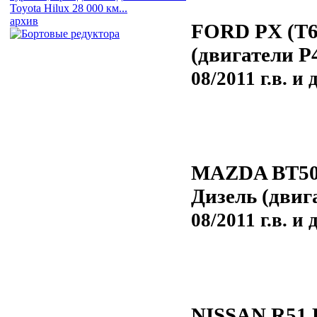
Toyota Hilux 28 000 км...
архив
FORD PX (T6)
(двигатели P
08/2011 г.в. и 
MAZDA BT50 B
Дизель (двиг
08/2011 г.в. и 
NISSAN R51 P