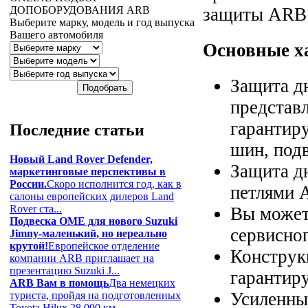
защиты ARB 
ДОПОБОРУДОВАНИЯ
ARB
Выберите марку, модель и год выпуска
Вашего автомобиля
Основные х
Защита д
представл
гарантир
Последние
статьи
шин, подв
Новый Land Rover Defender,
Защита д
маркетинговые перспективы в
России.
Скоро исполнится год, как в
петлями 
салоны европейских дилеров Land
Rover ста...
Вы может
Подвеска OME для нового Suzuki
сервисно
Jimny-маленький, но нереально
крутой!
Европейское отделение
Конструк
компании ARB приглашает на
презентацию Suzuki J...
гарантир
ARB Вам в помощь
Два немецких
Усиленны
туриста, пройдя на подготовленных
Toyota Hilux 28 000 км...