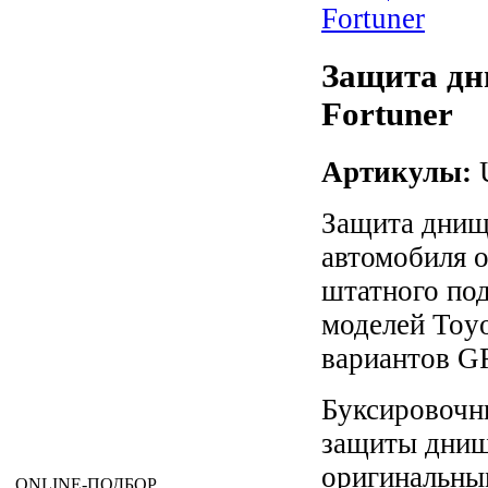
Защита дни
Fortuner
Артикулы:
U
Защита днищ
автомобиля о
штатного по
моделей Toyo
вариантов G
Буксировочн
защиты днищ
оригинальным
ONLINE
-ПОДБОР