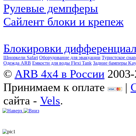
Рулевые демпферы
Сайлент блоки и крепеж
Блокировки дифференциа
Шноркели Safari
Оборудование для эвакуации
Туристское сна
Одежда ARB
Емкости для воды Flexi Tank
Задние бамперы Ka
©
ARB 4x4 в России
2003-
Принимаем к оплате
|
сайта -
Vels
.