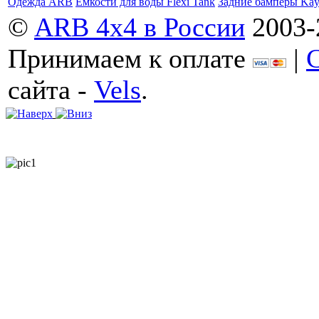
Одежда ARB
Емкости для воды Flexi Tank
Задние бамперы Ka
©
ARB 4x4 в России
2003-
Принимаем к оплате
|
сайта -
Vels
.