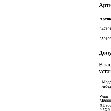
Арт
Артик
34710
35010
Допу
В за
уста
Моде
лебе
Warn
M8000
XD900
9.5XP,