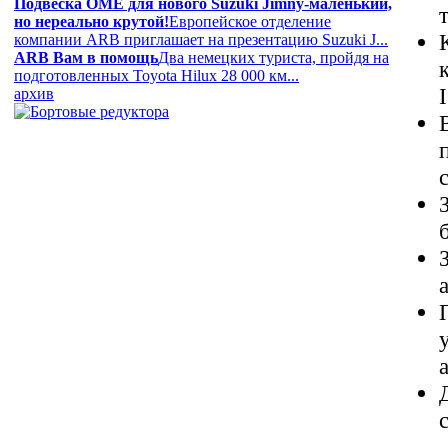
Подвеска OME для нового Suzuki Jimny-маленький,
но нереально крутой!
Европейское отделение
компании ARB приглашает на презентацию Suzuki J...
ARB Вам в помощь
Два немецких туриста, пройдя на
подготовленных Toyota Hilux 28 000 км...
архив