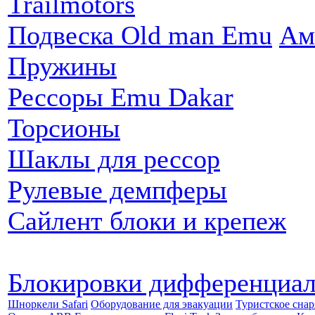
Trailmotors
Подвеска Old man Emu
Ам
Пружины
Рессоры Emu Dakar
Торсионы
Шаклы для рессор
Рулевые демпферы
Сайлент блоки и крепеж
Блокировки дифференциа
Шноркели Safari
Оборудование для эвакуации
Туристское сна