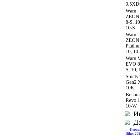
9.5XD
Warn
ZEON 
8-S, 10
10-S
Warn
ZEON
Platin
10, 10
Warn 
EVO 8,
S, 10, 
Smittyb
Gen2 
10K
Bushra
Revo 1
10-W
И
Да
← Передн
Hilux 202