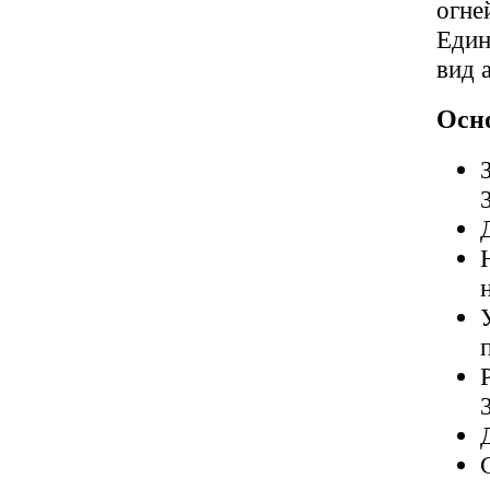
огне
Един
вид 
Осн