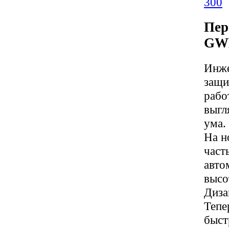
Пер
GWM
Инже
защи
рабо
выгл
ума.
На н
част
авто
высо
Диза
Тепе
быст