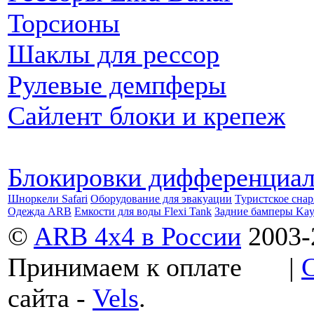
Торсионы
Шаклы для рессор
Рулевые демпферы
Сайлент блоки и крепеж
Блокировки дифференциа
Шноркели Safari
Оборудование для эвакуации
Туристское сна
Одежда ARB
Емкости для воды Flexi Tank
Задние бамперы Ka
©
ARB 4x4 в России
2003-
Принимаем к оплате
|
сайта -
Vels
.