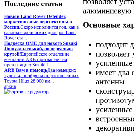
позволяет уста
Последние
статьи
алюминиевую 
Новый Land Rover Defender,
маркетинговые перспективы в
Основные ха
России.
Скоро исполнится год, как в
салоны европейских дилеров Land
Rover ста...
подходит 
Подвеска OME для нового Suzuki
Jimny-маленький, но нереально
позволяет 
крутой!
Европейское отделение
компании ARB приглашает на
усиленные
презентацию Suzuki J...
ARB Вам в помощь
Два немецких
имеет два 
туриста, пройдя на подготовленных
антенны
Toyota Hilux 28 000 км...
архив
сконструи
противоту
усиленные 
встроенные
декоративн