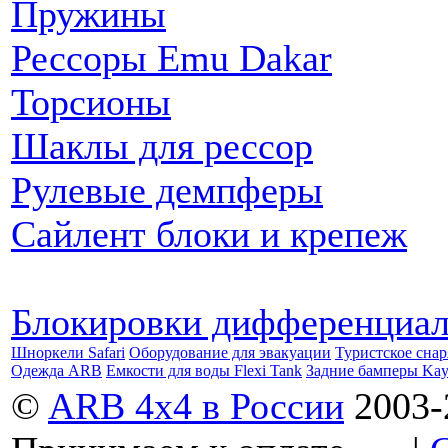
Пружины
Рессоры Emu Dakar
Торсионы
Шаклы для рессор
Рулевые демпферы
Сайлент блоки и крепеж
Блокировки дифференциа
Шноркели Safari
Оборудование для эвакуации
Туристское сна
Одежда ARB
Емкости для воды Flexi Tank
Задние бамперы Ka
©
ARB 4x4 в России
2003-