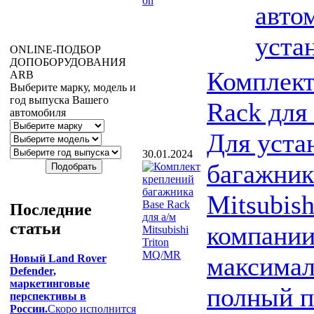
авто
уста
ONLINE
-ПОДБОР
ДОПОБОРУДОВАНИЯ
Комплект
ARB
Выберите марку, модель и
год выпуска Вашего
Rack для
автомобиля
Для уста
30.01.2024
багажник
Mitsubis
Последние
статьи
компании
максимал
Новый Land Rover
Defender,
маркетинговые
полный п
перспективы в
России.
Скоро исполнится