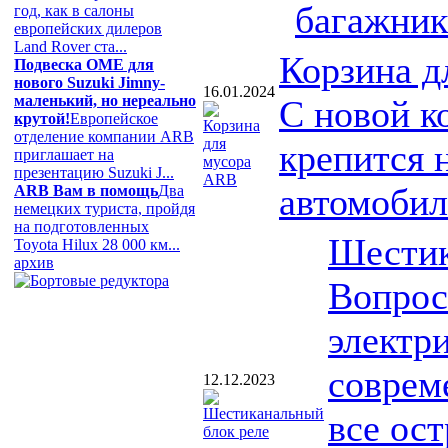
багажник
год, как в салоны
европейских дилеров
Land Rover ста...
Корзина д
Подвеска OME для
нового Suzuki Jimny-
16.01.2024
маленький, но нереально
С новой к
крутой!
Европейское
отделение компании ARB
крепится 
приглашает на
презентацию Suzuki J...
автомобиль
ARB Вам в помощь
Два
немецких туриста, пройдя
на подготовленных
Шестик
Toyota Hilux 28 000 км...
архив
Вопрос
электр
соврем
12.12.2023
все ост