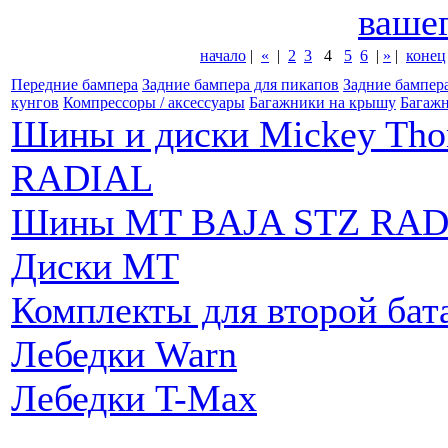
вашег
начало
|
«
|
2
3
4
5
6
|
»
|
конец
Передние бампера
Задние бампера для пикапов
Задние бампер
кунгов
Компрессоры / аксессуары
Багажники на крышу
Багажн
Шины и диски Mickey Th
RADIAL
Шины MT BAJA STZ RAD
Диски MT
Комплекты для второй бат
Лебедки Warn
Лебедки T-Max