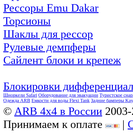
Рессоры Emu Dakar
Торсионы
Шаклы для рессор
Рулевые демпферы
Сайлент блоки и крепеж
Блокировки дифференциа
Шноркели Safari
Оборудование для эвакуации
Туристское сна
Одежда ARB
Емкости для воды Flexi Tank
Задние бамперы Ka
©
ARB 4x4 в России
2003-
Принимаем к оплате
|