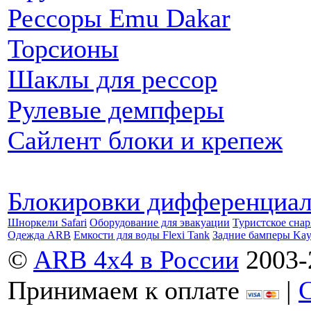
Рессоры Emu Dakar
Торсионы
Шаклы для рессор
Рулевые демпферы
Сайлент блоки и крепеж
Блокировки дифференциа
Шноркели Safari
Оборудование для эвакуации
Туристское сна
Одежда ARB
Емкости для воды Flexi Tank
Задние бамперы Ka
©
ARB 4x4 в России
2003-
Принимаем к оплате
|