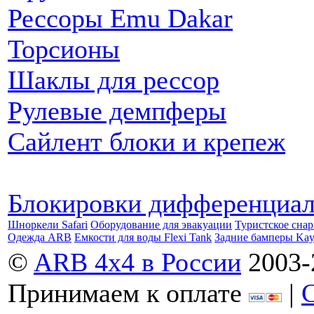
Рессоры Emu Dakar
Торсионы
Шаклы для рессор
Рулевые демпферы
Сайлент блоки и крепеж
Блокировки дифференциа
Шноркели Safari
Оборудование для эвакуации
Туристское сна
Одежда ARB
Емкости для воды Flexi Tank
Задние бамперы Ka
©
ARB 4x4 в России
2003-
Принимаем к оплате
|