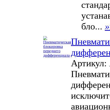
станда
устана
бло...
»
Пневмати
дифферен
Артикул:
Пневмати
дифферен
исключит
авиацион