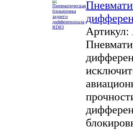
Пневмати
дифферен
Артикул:
Пневмати
дифферен
исключит
авиацион
прочности
дифферен
блокиров