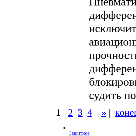
Пневмати
дифферен
исключит
авиацион
прочност
дифферен
блокиров
судить по
1
2
3
4
|
»
|
коне
Защитное