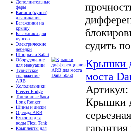
Дополнительные
прочности
фары
Канопи (кунги)
дифферен
для пикапов
Багажники на
крышу
блокиров
Багажники для
кунгов
судить по
Электрические
лебедки
Шноркели Safari
Крышки 
Оборудование
для эвакуации
Туристское
моста Da
снаряжение
ARB
Артикул
Холодильники
Freezer Fridge
Топливные баки
Крышки д
Long Ranger
Шины и диски
серьезная
Одежда ARB
Емкости для
воды Flexi Tank
гарантия
Комплекты для