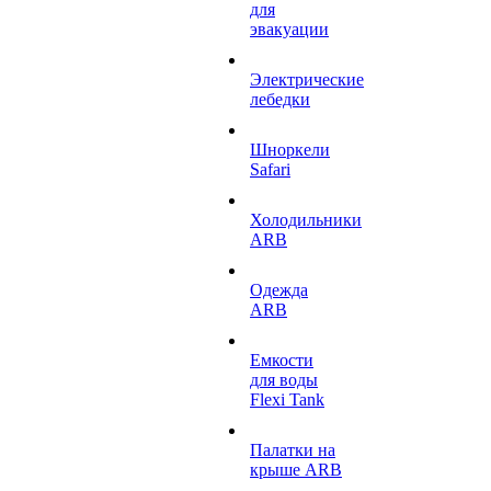
для
эвакуации
Электрические
лебедки
Шноркели
Safari
Холодильники
ARB
Одежда
ARB
Емкости
для воды
Flexi Tank
Палатки на
крыше ARB