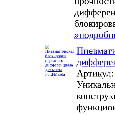
прочности
дифферен
блокиров
»
подробн
Пневмати
дифферен
Артикул
Уникальн
конструк
функцион