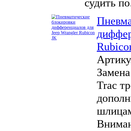
судить по
Пневма
диффер
Rubico
Артику
Замена
Trac т
дополн
шлицам
Вниман