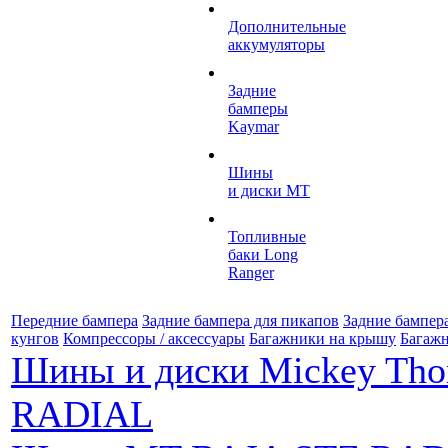
Дополнительные
аккумуляторы
Задние
бамперы
Kaymar
Шины
и диски MT
Топливные
баки Long
Ranger
Передние бампера
Задние бампера для пикапов
Задние бампер
кунгов
Компрессоры / аксессуары
Багажники на крышу
Багажн
Шины и диски Mickey Th
RADIAL