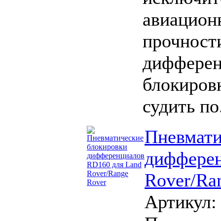
авиацион
прочности
дифферен
блокиров
судить по
Пневмати
дифферен
Rover/Ra
Артикул