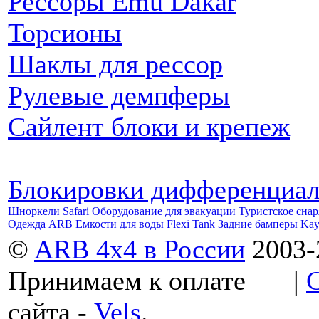
Рессоры Emu Dakar
Торсионы
Шаклы для рессор
Рулевые демпферы
Сайлент блоки и крепеж
Блокировки дифференциа
Шноркели Safari
Оборудование для эвакуации
Туристское сна
Одежда ARB
Емкости для воды Flexi Tank
Задние бамперы Ka
©
ARB 4x4 в России
2003-
Принимаем к оплате
|
сайта -
Vels
.