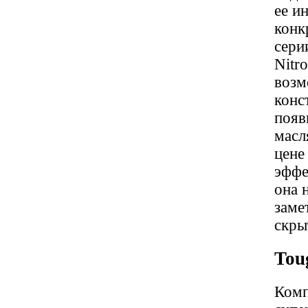
ее и
конк
сери
Nitr
возм
конс
появ
масл
цене
эффе
она 
заме
скры
Tou
Комп