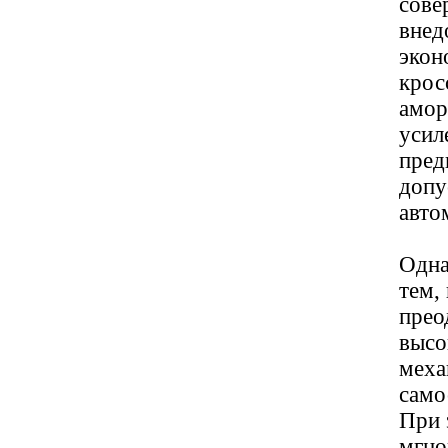
сове
внед
экон
крос
амор
усил
пред
допу
авто
Одна
тем,
прео
высо
меха
само
При 
мгно