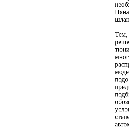
необ
Пана
шлан
Тем,
реше
тюни
мног
расп
моде
подо
пред
подб
обоз
усло
степ
авто