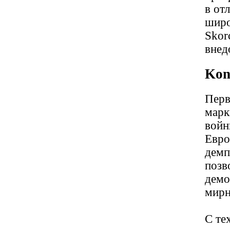
в от
широ
Skor
внед
Kon
Перв
марк
войн
Евро
демп
позв
демо
мирн
С те