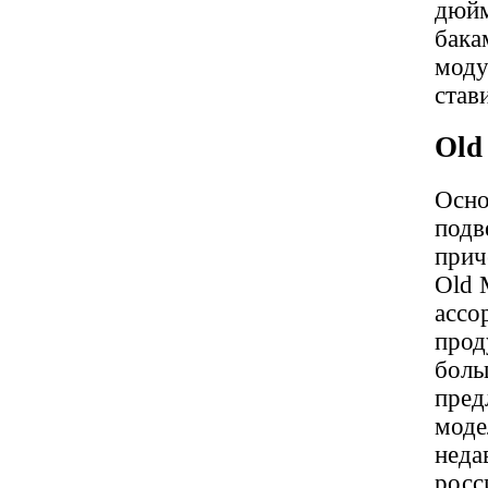
дюйм
бака
моду
став
Old
Осно
подв
прич
Old 
ассо
прод
боль
пред
моде
неда
росс