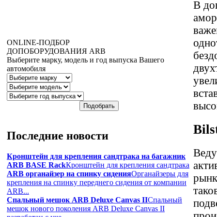
В до
амор
важе
одно
ONLINE
-ПОДБОР
ДОПОБОРУДОВАНИЯ
ARB
безд
Выберите марку, модель и год выпуска Вашего
двух
автомобиля
увел
вста
высо
Bils
Последние
новости
Веду
Кронштейн для крепления сандтрака на багажник
акти
ARB BASE Rack
Кронштейн для крепления сандтрака
ARB органайзер на спинку сидения
Органайзеры для
рынк
крепления на спинку переднего сидения от компании
тако
ARB...
Спальный мешок ARB Deluxe Canvas II
Спальный
подв
мешок нового поколения ARB Deluxe Canvas II
прои