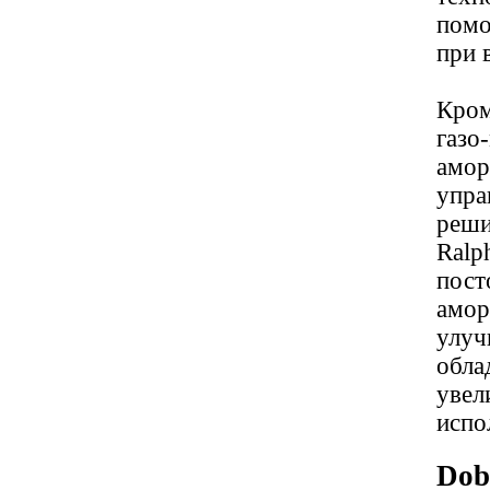
помо
при 
Кром
газо
амор
упра
реши
Ralp
пост
амор
улуч
обла
увел
испо
Dob