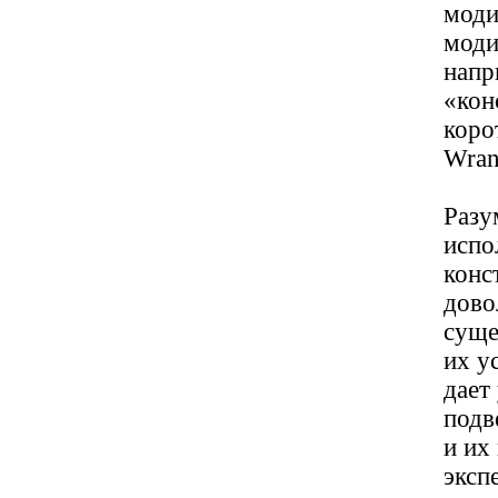
моди
моди
напр
«кон
коро
Wran
Разу
испо
конс
дово
суще
их у
дает
подв
и их
эксп