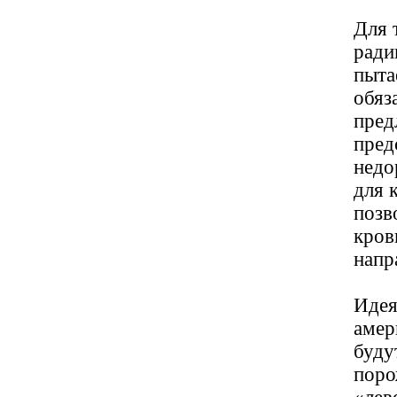
Для 
ради
пыта
обяз
пред
пред
недо
для 
позв
кров
напр
Идея
амер
буду
поро