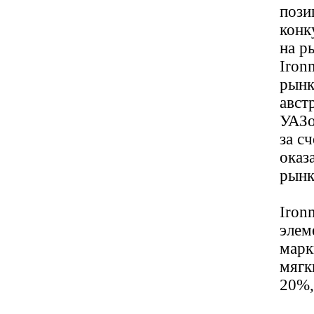
пози
конк
на р
Iron
рынк
авст
УАЗо
за с
оказ
рынк
Iron
элем
марк
мягк
20%,