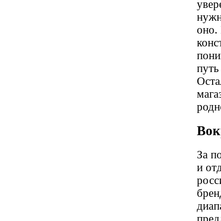
увер
нужн
оно.
конс
пони
путь
Оста
мага
родн
Вок
За п
и от
росс
брен
диап
пред