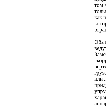
том 
толь
как 
кото
огра
Оба 
веду
Заме
скор
верт
груз
или 
прид
упру
хара
аппа