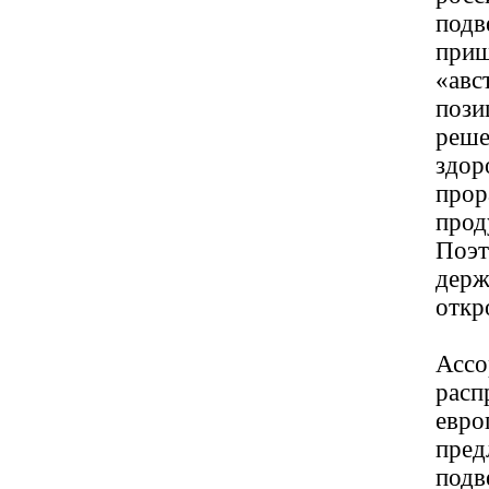
подв
приш
«авс
пози
реше
здор
прор
прод
Поэт
держ
откр
Ассо
расп
евро
пред
подв