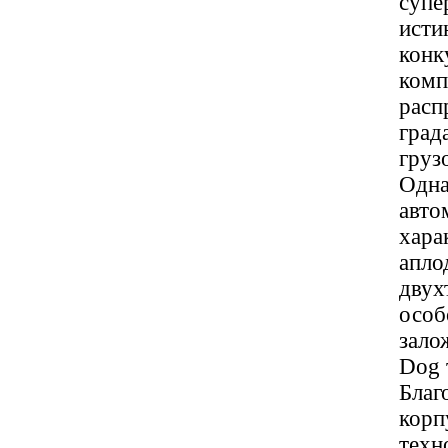
супе
исти
конк
комп
расп
град
груз
Одна
авто
хара
апло
двух
особ
зало
Dog 
Благ
корп
техн