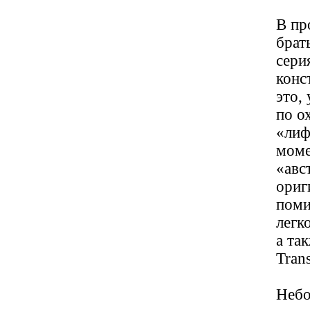
В пр
брат
сери
конс
это,
по о
«лиф
моме
«авс
ориг
поми
легк
а та
Trans
Небо