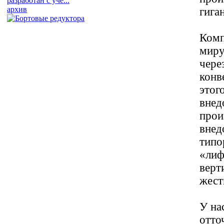
разработан с уче...
архив
гига
Комп
миру
чере
конв
этог
внед
прои
внед
типо
«лиф
верт
жест
У на
отто