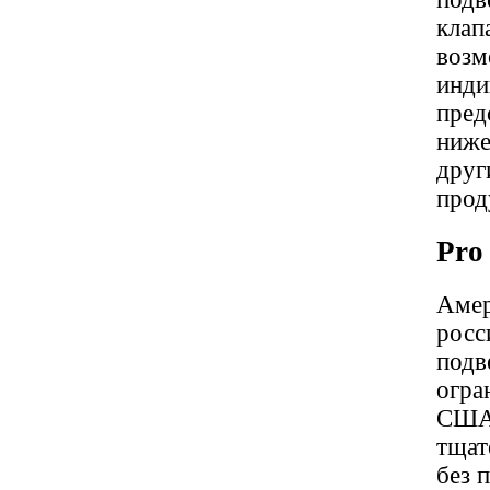
клап
возм
инди
пред
ниже
друг
прод
Pro
Амер
росс
подв
огра
США.
тщат
без 