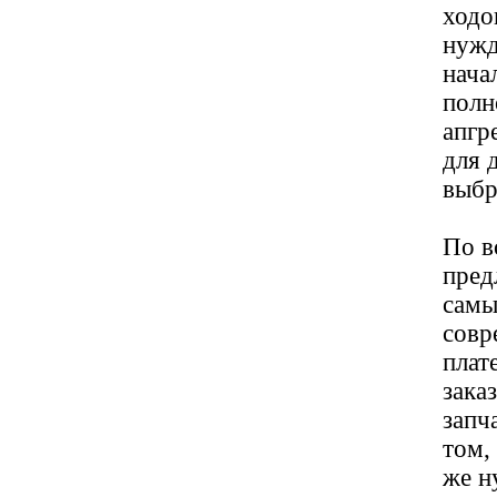
ходо
нужд
нача
полн
апгр
для 
выбр
По в
пред
самы
совр
плат
зака
запч
том,
же н