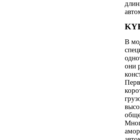
длин
авто
KY
В мо
спец
одно
они 
конс
Перв
коро
груз
высо
обще
Мног
амор
авто