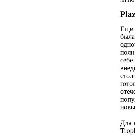
Pla
Еще 
была
одно
полн
себе
внед
стол
гото
отеч
попу
новы
Для 
Trop