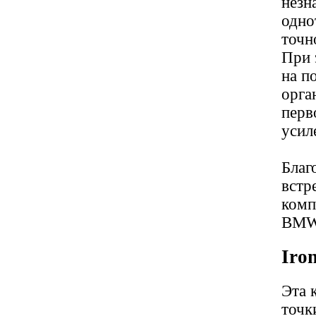
незн
одно
точн
При 
на п
орга
перв
усил
Благ
встр
комп
BMW 
Iro
Эта 
точк