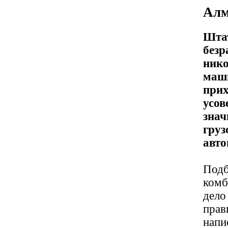
Алм
Штат
безр
нико
маши
прих
усов
знач
груз
авто
Подб
комб
дело
прав
напи