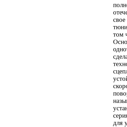
полн
отеч
свое
тюни
том 
Осно
одно
сдел
техн
сцеп
усто
скор
пово
назы
уста
сери
для 