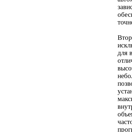
зави
обес
точн
Втор
искл
для 
отли
высо
небо
позв
уста
макс
внут
объе
част
прог