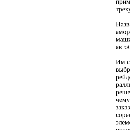
прим
трех
Назв
амор
маши
авто
Им с
выбр
рейд
ралл
реше
чему
зака
соре
элем
подв