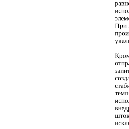
равн
испо
элем
При 
прои
увел
Кром
отпр
заин
созд
стаб
темп
испо
внед
шток
искл