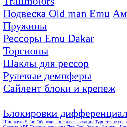
Trailmotors
Подвеска Old man Emu
Ам
Пружины
Рессоры Emu Dakar
Торсионы
Шаклы для рессор
Рулевые демпферы
Сайлент блоки и крепеж
Блокировки дифференциа
Шноркели Safari
Оборудование для эвакуации
Туристское сна
Одежда ARB
Емкости для воды Flexi Tank
Задние бамперы Ka