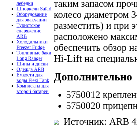
таким запасом проч
лебедки
Шноркели Safari
колесо диаметром 
Оборудование
для эвакуации
разместить) и при 
Туристское
снаряжение
расположено макси
ARB
Холодильники
обеспечить обзор н
Freezer Fridge
Топливные баки
Hi-Lift на специаль
Long Ranger
Шины и диски
Одежда ARB
Дополнительно
Емкости для
воды Flexi Tank
Комплекты для
второй батареи
5750012 креплен
5750020 прицеп
Источник: ARB 4