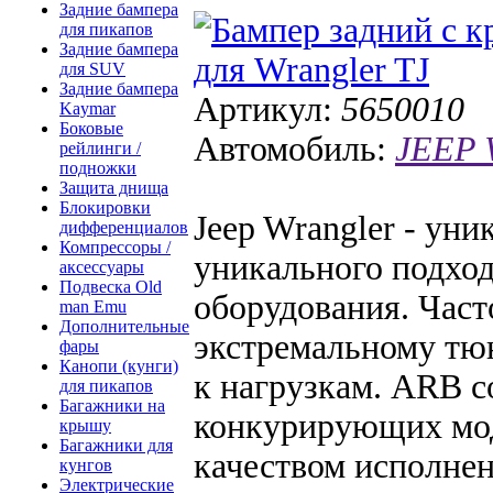
Задние бампера
для пикапов
Задние бампера
для SUV
Задние бампера
Артикул:
5650010
Kaymar
Боковые
Автомобиль:
JEEP 
рейлинги /
подножки
Защита днища
Блокировки
Jeep Wrangler - ун
дифференциалов
Компрессоры /
уникального подход
аксессуары
Подвеска Old
оборудования. Част
man Emu
Дополнительные
экстремальному тюн
фары
Канопи (кунги)
к нагрузкам. ARB 
для пикапов
Багажники на
конкурирующих мод
крышу
Багажники для
качеством исполнен
кунгов
Электрические