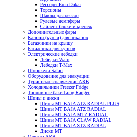
Рессоры Emu Dakar
Торсионы
Шаклы для рессор
Рулевые демпферы
Сайлент блоки и крепеж
Дополнительные фары
Канопи (кунги) для пикапов
Багажники на крышу
Багажники для кунгов
Электрические лебедки
Лебедки Warn
Лебедки T-Max
Шноркели Safari
Оборудование для эвакуации
Туристское снаряжение ARB
Холодильники Freezer Fridge
Топливные баки Long Ranger
Шины и диски
Шины MT BAJA ATZ RADIAL PLUS
Шины MT BAJA ATZ RADIAL
Шины MT BAJA MTZ RADIAL
Шины MT BAJA CLAW RADIAL
Шины MT BAJA STZ RADIAL
Диски MT
Одежда ARB