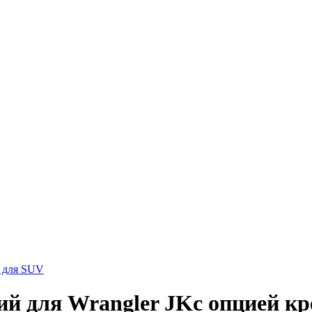
а для SUV
ий для Wrangler JKc опцией кр