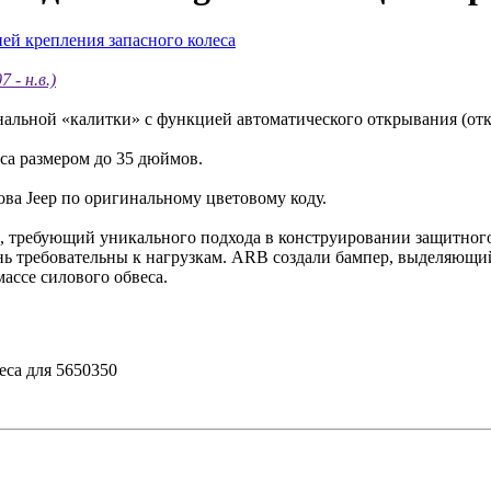
- н.в.)
альной «калитки» с функцией автоматического открывания (откр
са размером до 35 дюймов.
ова Jeep по оригинальному цветовому коду.
ь, требующий уникального подхода в конструировании защитного
ень требовательны к нагрузкам. ARB создали бампер, выделяющ
массе силового обвеса.
еса для 5650350