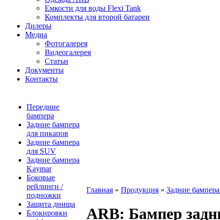
Емкости для воды Flexi Tank
Комплекты для второй батареи
Дилеры
Медиа
Фотогалерея
Видеогалерея
Статьи
Документы
Контакты
Передние
бампера
Задние бампера
для пикапов
Задние бампера
для SUV
Задние бампера
Kaymar
Боковые
рейлинги /
Главная
»
Продукция
»
Задние бампер
подножки
Защита днища
ARB
: Бампер задн
Блокировки