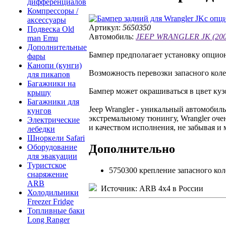
дифференциалов
Компрессоры /
аксессуары
Артикул:
5650350
Подвеска Old
Автомобиль:
JEEP WRANGLER JK (2007 
man Emu
Дополнительные
Бампер предполагает установку опцион
фары
Канопи (кунги)
Возможность перевозки запасного коле
для пикапов
Багажники на
Бампер может окрашиваться в цвет куз
крышу
Багажники для
Jeep Wrangler - уникальный автомобил
кунгов
экстремальному тюнингу, Wrangler оч
Электрические
и качеством исполнения, не забывая и 
лебедки
Шноркели Safari
Дополнительно
Оборудование
для эвакуации
Туристское
5750300 крепление запасного кол
снаряжение
ARB
Источник: ARB 4x4 в России
Холодильники
Freezer Fridge
Топливные баки
Long Ranger