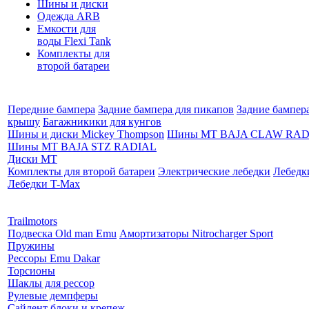
Шины и диски
Одежда ARB
Емкости для
воды Flexi Tank
Комплекты для
второй батареи
Передние бампера
Задние бампера для пикапов
Задние бампер
крышу
Багажникики для кунгов
Шины и диски Mickey Thompson
Шины MT BAJA CLAW RAD
Шины MT BAJA STZ RADIAL
Диски MT
Комплекты для второй батареи
Электрические лебедки
Лебедк
Лебедки T-Max
Партнеры:
Trailmotors
Подвеска Old man Emu
Амортизаторы Nitrocharger Sport
Пружины
Рессоры Emu Dakar
Торсионы
Шаклы для рессор
Рулевые демпферы
Сайлент блоки и крепеж