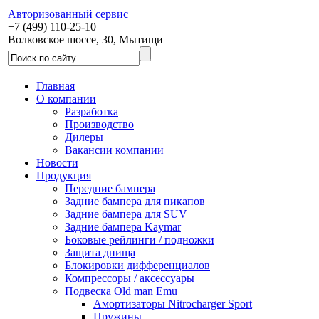
Авторизованный сервис
+7 (499) 110-25-10
Волковское шоссе, 30, Мытищи
Главная
О компании
Разработка
Производство
Дилеры
Вакансии компании
Новости
Продукция
Передние бампера
Задние бампера для пикапов
Задние бампера для SUV
Задние бампера Kaymar
Боковые рейлинги / подножки
Защита днища
Блокировки дифференциалов
Компрессоры / аксессуары
Подвеска Old man Emu
Амортизаторы Nitrocharger Sport
Пружины