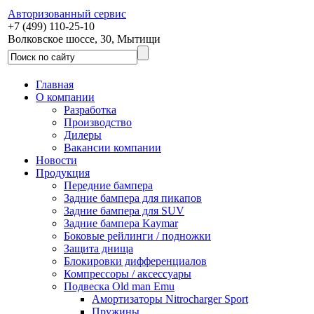
Авторизованный сервис
+7 (499) 110-25-10
Волковское шоссе, 30, Мытищи
Главная
О компании
Разработка
Производство
Дилеры
Вакансии компании
Новости
Продукция
Передние бампера
Задние бампера для пикапов
Задние бампера для SUV
Задние бампера Kaymar
Боковые рейлинги / подножки
Защита днища
Блокировки дифференциалов
Компрессоры / аксессуары
Подвеска Old man Emu
Амортизаторы Nitrocharger Sport
Пружины