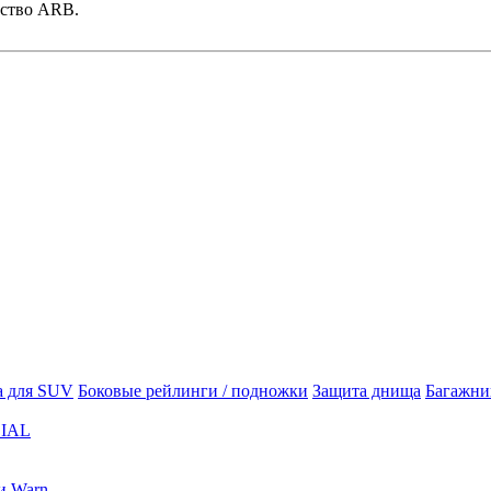
ьство ARB.
а для SUV
Боковые рейлинги / подножки
Защита днища
Багажни
IAL
и Warn