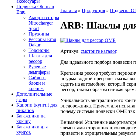
аксессуары
Подвеска Old man
Главная
»
Продукция
»
Подвеска O
Emu
Амортизаторы
ARB
: Шаклы дл
Nitrocharger
Sport
Пружины
Рессоры Emu
Dakar
Торсионы
Артикул:
смотрите каталог
.
Шаклы для
рессор
Для идеального подбора подвески п
Рулевые
демпферы
Крепления рессор требуют периодич
Сайлент
штурма водной преграды смазка вым
блоки и
ездить на автомобиле, который скр
крепеж
рессор, таким образом снижая врем
Дополнительные
фары
Уникальность австралийского конти
Канопи (кунги) для
внедорожника. Причем для испытани
пикапов
почему системы подвески ОМЕ так 
Багажники на
крышу
Внимание! Усиленные амортизаторы
Багажники для
элементами сторонних производите
кунгов
привести к отрицательным результа