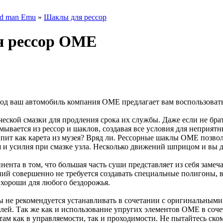
ld man Emu
»
Шаклы для рессор
я рессор OME
од ваш автомобиль компания OME предлагает вам воспользовать
еской смазки для продления срока их службы. Даже если не брат
ывается из рессор и шаклов, создавая все условия для неприят
ипит как карета из музея? Вряд ли. Рессорные шаклы OME позво
я и усилия при смазке узла. Несколько движений шприцом и вы д
нента в том, что большая часть суши представляет из себя заме
й совершенно не требуется создавать специальные полигоны, вс
хороши для любого бездорожья.
 не рекомендуется устанавливать в сочетании с оригинальным
лей. Так же как и использование упругих элементов OME в соч
там как в управляемости, так и проходимости. Не пытайтесь ско