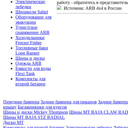
Электрические
работу - обратитесь в представител
лебедки
Источник: ARB 4x4 в России
Шноркели Safari
Оборудование для
эвакуации
Туристское
снаряжение ARB
Холодильники
Freezer Fridge
Топливные баки
Long Ranger
Шины и диски
Одежда ARB
Емкости для воды
Flexi Tank
Комплекты для
второй батареи
Передние бампера
Задние бампера для пикапов
Задние бампер
крышу
Багажникики для кунгов
Шины и диски Mickey Thompson
Шины MT BAJA CLAW RAD
Шины MT BAJA STZ RADIAL
Диски MT
Комплекты для второй батареи
Электрические лебедки
Лебедк