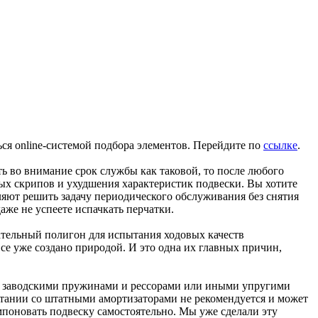
ся online-системой подбора элементов. Перейдите по
ссылке
.
ь во внимание срок службы как таковой, то после любого
ных скрипов и ухудшения характеристик подвески. Вы хотите
ляют решить задачу периодического обслуживания без снятия
аже не успеете испачкать перчатки.
чательный полигон для испытания ходовых качеств
е уже создано природой. И это одна их главных причин,
и заводскими пружинами и рессорами или иными упругими
етании со штатными амортизаторами не рекомендуется и может
мпоновать подвеску самостоятельно. Мы уже сделали эту