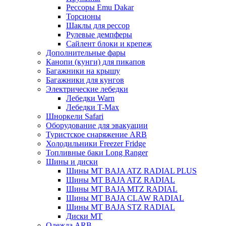
Рессоры Emu Dakar
Торсионы
Шаклы для рессор
Рулевые демпферы
Сайлент блоки и крепеж
Дополнительные фары
Канопи (кунги) для пикапов
Багажники на крышу
Багажники для кунгов
Электрические лебедки
Лебедки Warn
Лебедки T-Max
Шноркели Safari
Оборудование для эвакуации
Туристское снаряжение ARB
Холодильники Freezer Fridge
Топливные баки Long Ranger
Шины и диски
Шины MT BAJA ATZ RADIAL PLUS
Шины MT BAJA ATZ RADIAL
Шины MT BAJA MTZ RADIAL
Шины MT BAJA CLAW RADIAL
Шины MT BAJA STZ RADIAL
Диски MT
Одежда ARB