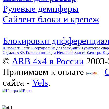
Рулевые демпферы
Сайлент блоки и крепеж
Блокировки дифференциа
Шноркели Safari
Оборудование для эвакуации
Туристское сна
Одежда ARB
Емкости для воды Flexi Tank
Задние бамперы Ka
©
ARB 4x4 в России
2003-
Принимаем к оплате
|
сайта -
Vels
.