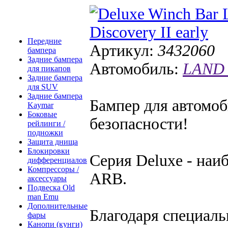
Передние
Артикул:
3432060
бампера
Задние бампера
Автомобиль:
LAND 
для пикапов
Задние бампера
для SUV
Задние бампера
Бампер для автомо
Kaymar
Боковые
безопасности!
рейлинги /
подножки
Защита днища
Блокировки
Серия Deluxe - наи
дифференциалов
Компрессоры /
ARB.
аксессуары
Подвеска Old
man Emu
Дополнительные
Благодаря специаль
фары
Канопи (кунги)