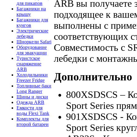
ARB вы получаете 
для пикапов
Багажники на
подходящее к ваше
крышу
Багажники для
выполнены с приме
кунгов
Электрические
соответствующих с
лебедки
Шноркели Safari
Совместимость с S
Оборудование
для эвакуации
лебедки с монтажн
Туристское
снаряжение
ARB
Дополнительно
Холодильники
Freezer Fridge
Топливные баки
Long Ranger
800XSDSCS – Ко
Шины и диски
Одежда ARB
Sport Series пря
Емкости для
воды Flexi Tank
901XSDSCS - Ко
Комплекты для
второй батареи
Sport Series кру