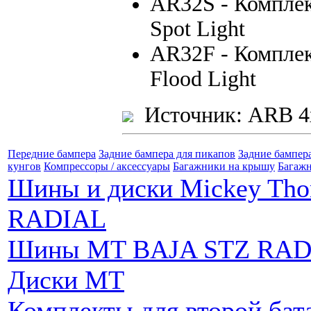
AR32S - Комплек
Spot Light
AR32F - Комплек
Flood Light
Источник: ARB 4
Передние бампера
Задние бампера для пикапов
Задние бампер
кунгов
Компрессоры / аксессуары
Багажники на крышу
Багажн
Шины и диски Mickey Th
RADIAL
Шины MT BAJA STZ RAD
Диски MT
Комплекты для второй бат