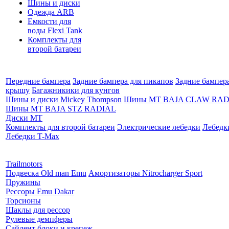
Шины и диски
Одежда ARB
Емкости для
воды Flexi Tank
Комплекты для
второй батареи
Передние бампера
Задние бампера для пикапов
Задние бампер
крышу
Багажникики для кунгов
Шины и диски Mickey Thompson
Шины MT BAJA CLAW RAD
Шины MT BAJA STZ RADIAL
Диски MT
Комплекты для второй батареи
Электрические лебедки
Лебедк
Лебедки T-Max
Партнеры:
Trailmotors
Подвеска Old man Emu
Амортизаторы Nitrocharger Sport
Пружины
Рессоры Emu Dakar
Торсионы
Шаклы для рессор
Рулевые демпферы
Сайлент блоки и крепеж