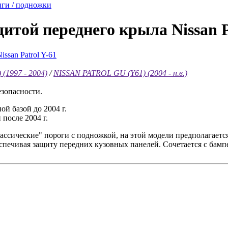
ги / подножки
щитой переднего крыла Nissan P
(1997 - 2004)
/
NISSAN PATROL GU (Y61) (2004 - н.в.)
зопасности.
ой базой до 2004 г.
 после 2004 г.
ссические" пороги с подножкой, на этой модели предполагается
еспечивая защиту передних кузовных панелей. Сочетается с бамп