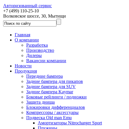
Авторизованный сервис
+7 (499) 110-25-10
Волковское шоссе, 30, Мытищи
Главная
О компании
Разработка
Производство
Дилеры
Вакансии компании
Новости
Продукция
Передние бампера
Задние бампера для пикапов
Задние бампера для SUV
Задние бампера Kaymar
Боковые рейлинги / подножки
Защита днища
Блокировки дифференциалов
Компрессоры / аксессуары
Подвеска Old man Emu
Амортизаторы Nitrocharger Sport
Пружины