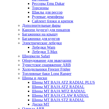
Рессоры Emu Dakar
Торсионы
Шаклы для рессор
Рулевые демпферы
Сайлент блоки и крепеж
Дополнительные фары
Канопи (кунги) для пикапов
Багажники на крышу
Багажники для кунгов
Электрические лебедки
Лебедки Warn
Лебедки T-Max
Шноркели Safari
Оборудование для эвакуации
Туристское снаряжение ARB
Холодильники Freezer Fridge
Топливные баки Long Ranger
Шины и диски
Шины MT BAJA ATZ RADIAL PLUS
Шины MT BAJA ATZ RADIAL
Шины MT BAJA MTZ RADIAL
Шины MT BAJA CLAW RADIAL
Шины MT BAJA STZ RADIAL
Диски MT
Одежда ARB