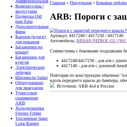
дифференциалов
Главная
»
Продукция
»
Боковые рейлин
Компрессоры /
аксессуары
ARB
: Пороги с за
Подвеска Old
man Emu
Дополнительные
фары
Артикул:
4417240 / 4417230 / 4417140
Канопи (кунги)
Автомобиль:
NISSAN PATROL GU (Y61) 
для пикапов
Багажники на
Совместимы с боковыми подушками бе
крышу
Багажники для
4417240/4417230 - для а/м с длинн
кунгов
4417140 - для а/м с длинной базой
Электрические
лебедки
Повторяя по конструкции обычные "кла
Шноркели Safari
вдоль переднего крыла до бампера, об
Оборудование
Источник: ARB 4x4 в России
для эвакуации
Туристское
снаряжение
ARB
Холодильники
Freezer Fridge
Топливные баки
Long Ranger