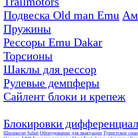
Trailmotors
Подвеска Old man Emu
Ам
Пружины
Рессоры Emu Dakar
Торсионы
Шаклы для рессор
Рулевые демпферы
Сайлент блоки и крепеж
Блокировки дифференциа
Шноркели Safari
Оборудование для эвакуации
Туристское сна