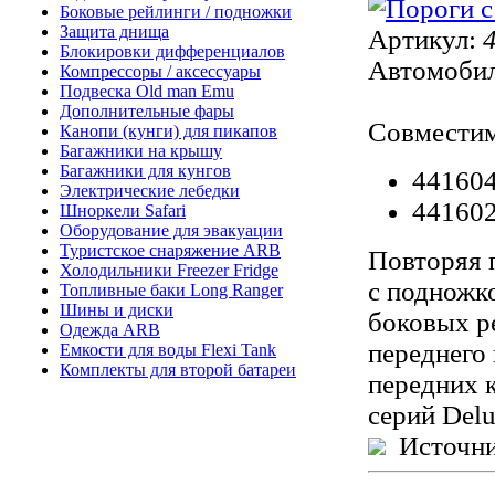
Боковые рейлинги / подножки
Защита днища
Артикул:
4
Блокировки дифференциалов
Автомобил
Компрессоры / аксессуары
Подвеска Old man Emu
Дополнительные фары
Совместим
Канопи (кунги) для пикапов
Багажники на крышу
Багажники для кунгов
441604
Электрические лебедки
441602
Шноркели Safari
Оборудование для эвакуации
Туристское снаряжение ARB
Повторяя 
Холодильники Freezer Fridge
с подножко
Топливные баки Long Ranger
Шины и диски
боковых р
Одежда ARB
переднего
Емкости для воды Flexi Tank
Комплекты для второй батареи
передних 
серий Delu
Источни