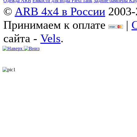
Одежда ARB
Емкости для воды Flexi Tank
Задние бамперы Ka
©
ARB 4x4 в России
2003-
Принимаем к оплате
|
сайта -
Vels
.