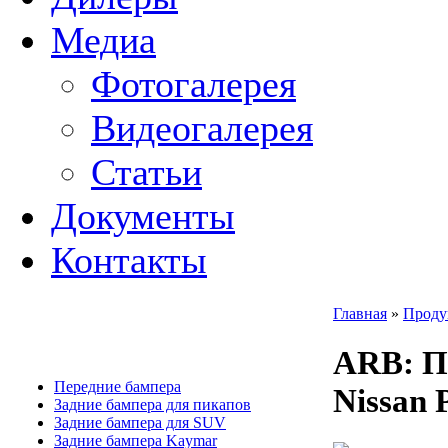
Медиа
Фотогалерея
Видеогалерея
Статьи
Документы
Контакты
Главная
»
Проду
ARB
: 
Передние бампера
Nissan 
Задние бампера для пикапов
Задние бампера для SUV
Задние бампера Kaymar