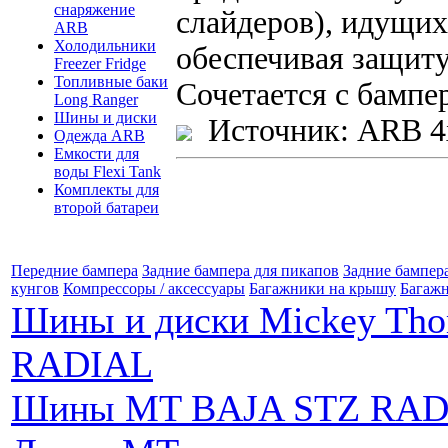
снаряжение
слайдеров), идущих
ARB
Холодильники
обеспечивая защиту
Freezer Fridge
Топливные баки
Сочетается с бампе
Long Ranger
Шины и диски
Источник: ARB 4
Одежда ARB
Емкости для
воды Flexi Tank
Комплекты для
второй батареи
Передние бампера
Задние бампера для пикапов
Задние бампер
кунгов
Компрессоры / аксессуары
Багажники на крышу
Багажн
Шины и диски Mickey Th
RADIAL
Шины MT BAJA STZ RAD