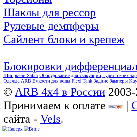
Шаклы для рессор
Рулевые демпферы
Сайлент блоки и крепеж
Блокировки дифференциа
Шноркели Safari
Оборудование для эвакуации
Туристское сна
Одежда ARB
Емкости для воды Flexi Tank
Задние бамперы Ka
©
ARB 4x4 в России
2003-
Принимаем к оплате
|
сайта -
Vels
.