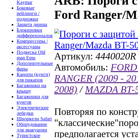
ARB
: Пороги 
Kaymar
Боковые
Ford Ranger/M
рейлинги /
подножки
Защита днища
Блокировки
дифференциалов
Компрессоры /
аксессуары
Подвеска Old
Артикул:
4440020R
man Emu
Дополнительные
Автомобиль:
FORD 
фары
Канопи (кунги)
RANGER (2009 - 20
для пикапов
Багажники на
2008)
/
MAZDA BT-50
крышу
Багажники для
кунгов
Электрические
Повторяя по конст
лебедки
Шноркели Safari
"классические"поро
Оборудование
для эвакуации
предполагается уст
Туристское