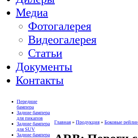
Медиа
Фотогалерея
Видеогалерея
Статьи
Документы
Контакты
Передние
бампера
Задние бампера
для пикапов
Главная
»
Продукция
»
Боковые рейлин
Задние бампера
для SUV
Задние бампера