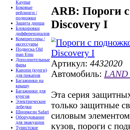
Kaymar
ARB
: Пороги 
Боковые
рейлинги /
подножки
Discovery I
Защита днища
Блокировки
дифференциалов
Компрессоры /
аксессуары
Подвеска Old
man Emu
Дополнительные
Артикул:
4432020
фары
Канопи (кунги)
Автомобиль:
LAND 
для пикапов
Багажники на
крышу
Багажники для
Эта серия защитных
кунгов
Электрические
только защитные св
лебедки
Шноркели Safari
силовым элементом
Оборудование
для эвакуации
кузов, пороги с по
Туристское