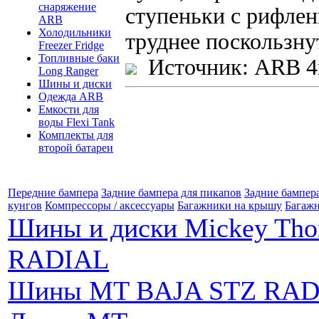
снаряжение
ступеньки с рифлен
ARB
Холодильники
труднее поскользну
Freezer Fridge
Топливные баки
Источник: ARB 4
Long Ranger
Шины и диски
Одежда ARB
Емкости для
воды Flexi Tank
Комплекты для
второй батареи
Передние бампера
Задние бампера для пикапов
Задние бампер
кунгов
Компрессоры / аксессуары
Багажники на крышу
Багажн
Шины и диски Mickey Th
RADIAL
Шины MT BAJA STZ RAD