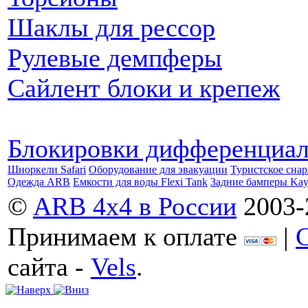
Шаклы для рессор
Рулевые демпферы
Сайлент блоки и крепеж
Блокировки дифференциа
Шноркели Safari
Оборудование для эвакуации
Туристское сна
Одежда ARB
Емкости для воды Flexi Tank
Задние бамперы Ka
©
ARB 4x4 в России
2003-
Принимаем к оплате
|
сайта -
Vels
.