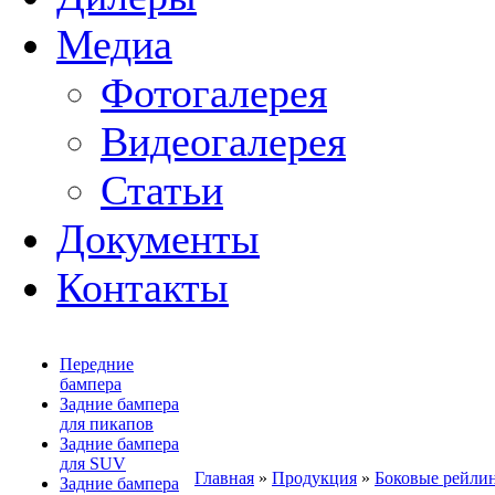
Медиа
Фотогалерея
Видеогалерея
Статьи
Документы
Контакты
Передние
бампера
Задние бампера
для пикапов
Задние бампера
для SUV
Главная
»
Продукция
»
Боковые рейлин
Задние бампера