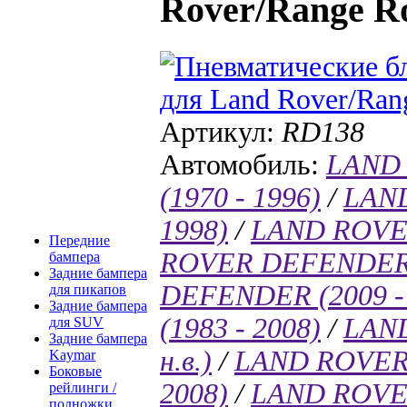
Rover/Range R
Артикул:
RD138
Автомобиль:
LAND
(1970 - 1996)
/
LAND
1998)
/
LAND ROVER
Передние
ROVER DEFENDER (
бампера
Задние бампера
DEFENDER (2009 - 
для пикапов
Задние бампера
(1983 - 2008)
/
LAND
для SUV
Задние бампера
н.в.)
/
LAND ROVER 
Kaymar
Боковые
2008)
/
LAND ROVER
рейлинги /
подножки