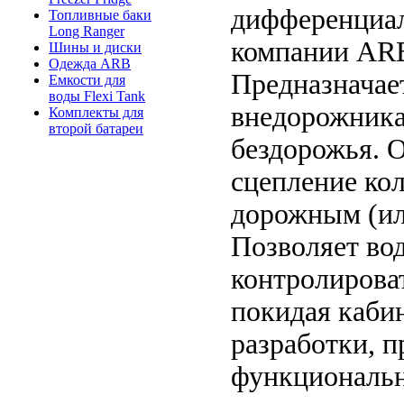
дифференциал
Топливные баки
Long Ranger
компании ARB
Шины и диски
Одежда ARB
Предназначае
Емкости для
воды Flexi Tank
внедорожника
Комплекты для
второй батареи
бездорожья. 
сцепление ко
дорожным (ил
Позволяет во
контролирова
покидая каби
разработки, п
функциональн