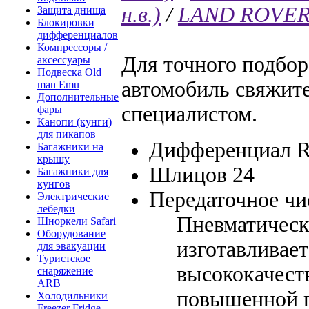
н.в.)
/
LAND ROVER 
Защита днища
Блокировки
дифференциалов
Компрессоры /
Для точного подбо
аксессуары
Подвеска Old
автомобиль свяжит
man Emu
Дополнительные
специалистом.
фары
Канопи (кунги)
для пикапов
Дифференциал 
Багажники на
крышу
Шлицов 24
Багажники для
кунгов
Передаточное чи
Электрические
лебедки
Пневматическ
Шноркели Safari
Оборудование
изготавливае
для эвакуации
Туристское
высококачест
снаряжение
ARB
повышенной п
Холодильники
Freezer Fridge