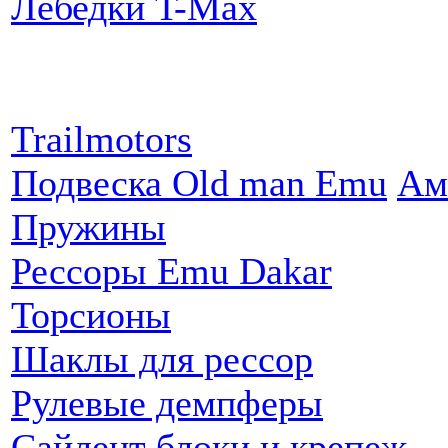
Лебедки T-Max
Партнеры:
Trailmotors
Подвеска Old man Emu
Ам
Пружины
Рессоры Emu Dakar
Торсионы
Шаклы для рессор
Рулевые демпферы
Сайлент блоки и крепеж