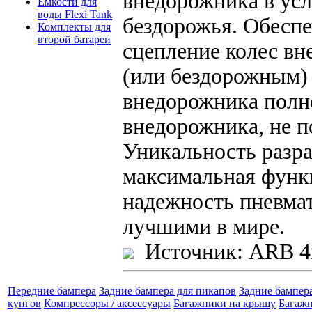
внедорожника в усл
Емкости для
воды Flexi Tank
бездорожья. Обесп
Комплекты для
второй батареи
сцепление колес в
(или бездорожным)
внедорожника полн
внедорожника, не п
Уникальность разра
максимальная функ
надежность пневма
лучшими в мире.
Источник: ARB 4
Передние бампера
Задние бампера для пикапов
Задние бампер
кунгов
Компрессоры / аксессуары
Багажники на крышу
Багажн