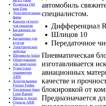
аксессуары
автомобиль свяжит
Подвеска Old
man Emu
специалистом.
Дополнительные
фары
Канопи (кунги)
Дифференциал R
для пикапов
Багажники на
Шлицов 10
крышу
Багажники для
Передаточное чи
кунгов
Электрические
лебедки
Пневматическая бл
Шноркели Safari
Оборудование
изготавливается и
для эвакуации
Туристское
авиационных матер
снаряжение
ARB
качестве и прочнос
Холодильники
Freezer Fridge
блокировкой от ком
Топливные баки
Long Ranger
Предназначается д
Шины и диски
Одежда ARB