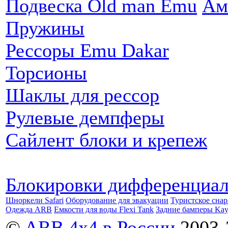
Подвеска Old man Emu
Ам
Пружины
Рессоры Emu Dakar
Торсионы
Шаклы для рессор
Рулевые демпферы
Сайлент блоки и крепеж
Блокировки дифференциа
Шноркели Safari
Оборудование для эвакуации
Туристское сна
Одежда ARB
Емкости для воды Flexi Tank
Задние бамперы Ka
©
ARB 4x4 в России
2003-