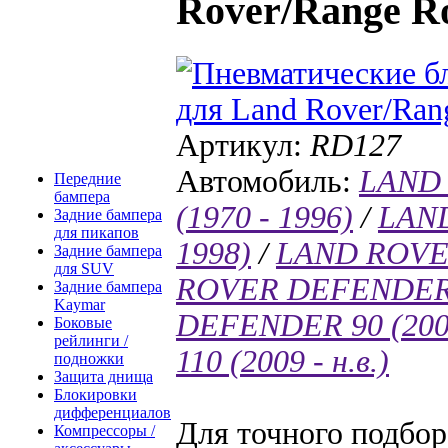
Rover/Range R
Артикул:
RD127
Автомобиль:
LAND
Передние
бампера
(1970 - 1996)
/
LAND
Задние бампера
для пикапов
1998)
/
LAND ROVER
Задние бампера
для SUV
ROVER DEFENDER (2
Задние бампера
Kaymar
DEFENDER 90 (2009 
Боковые
рейлинги /
110 (2009 - н.в.)
подножки
Защита днища
Блокировки
дифференциалов
Для точного подбо
Компрессоры /