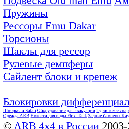
Подвеска Old man Emu
Ам
Пружины
Рессоры Emu Dakar
Торсионы
Шаклы для рессор
Рулевые демпферы
Сайлент блоки и крепеж
Блокировки дифференциа
Шноркели Safari
Оборудование для эвакуации
Туристское сна
Одежда ARB
Емкости для воды Flexi Tank
Задние бамперы Ka
©
ARB 4x4 в России
2003-