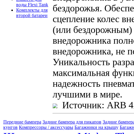
воды Flexi Tank
бездорожья. Обесп
Комплекты для
второй батареи
сцепление колес в
(или бездорожным)
внедорожника полн
внедорожника, не п
Уникальность разра
максимальная функ
надежность пневма
лучшими в мире.
Источник: ARB 4
Передние бампера
Задние бампера для пикапов
Задние бампер
кунгов
Компрессоры / аксессуары
Багажники на крышу
Багажн