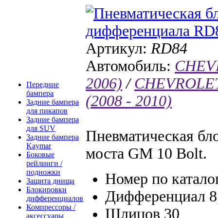
Артикул:
RD84
Автомобиль:
CHEVR
2006)
/
CHEVROLET 
Передние
бампера
(2008 - 2010)
Задние бампера
для пикапов
Задние бампера
для SUV
Пневматическая бл
Задние бампера
Kaymar
моста GM 10 Bolt.
Боковые
рейлинги /
подножки
Номер по катало
Защита днища
Блокировки
Дифференциал 8
дифференциалов
Компрессоры /
Шлицов 30
аксессуары