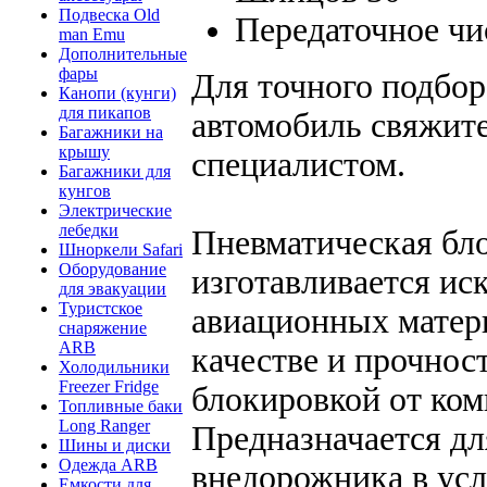
Подвеска Old
Передаточное чи
man Emu
Дополнительные
фары
Для точного подбо
Канопи (кунги)
для пикапов
автомобиль свяжит
Багажники на
крышу
специалистом.
Багажники для
кунгов
Электрические
лебедки
Пневматическая бл
Шноркели Safari
Оборудование
изготавливается и
для эвакуации
Туристское
авиационных матер
снаряжение
ARB
качестве и прочнос
Холодильники
Freezer Fridge
блокировкой от ком
Топливные баки
Long Ranger
Предназначается д
Шины и диски
Одежда ARB
внедорожника в усл
Емкости для