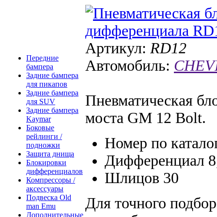
Артикул:
RD12
Передние
Автомобиль:
CHEVR
бампера
Задние бампера
для пикапов
Задние бампера
Пневматическая бл
для SUV
Задние бампера
моста GM 12 Bolt.
Kaymar
Боковые
рейлинги /
Номер по катало
подножки
Защита днища
Дифференциал 8
Блокировки
дифференциалов
Шлицов 30
Компрессоры /
аксессуары
Подвеска Old
Для точного подбо
man Emu
Дополнительные