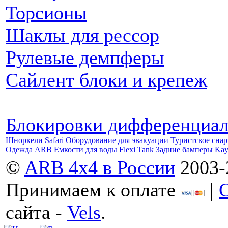
Торсионы
Шаклы для рессор
Рулевые демпферы
Сайлент блоки и крепеж
Блокировки дифференциа
Шноркели Safari
Оборудование для эвакуации
Туристское сна
Одежда ARB
Емкости для воды Flexi Tank
Задние бамперы Ka
©
ARB 4x4 в России
2003-
Принимаем к оплате
|
сайта -
Vels
.