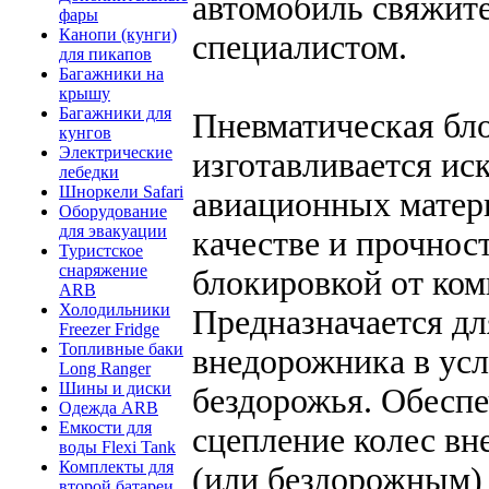
автомобиль свяжит
фары
Канопи (кунги)
специалистом.
для пикапов
Багажники на
крышу
Багажники для
Пневматическая бл
кунгов
Электрические
изготавливается и
лебедки
Шноркели Safari
авиационных матер
Оборудование
для эвакуации
качестве и прочнос
Туристское
снаряжение
блокировкой от ком
ARB
Холодильники
Предназначается д
Freezer Fridge
Топливные баки
внедорожника в усл
Long Ranger
Шины и диски
бездорожья. Обесп
Одежда ARB
Емкости для
сцепление колес в
воды Flexi Tank
Комплекты для
(или бездорожным)
второй батареи