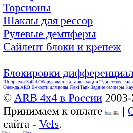
Торсионы
Шаклы для рессор
Рулевые демпферы
Сайлент блоки и крепеж
Блокировки дифференциа
Шноркели Safari
Оборудование для эвакуации
Туристское сна
Одежда ARB
Емкости для воды Flexi Tank
Задние бамперы Ka
©
ARB 4x4 в России
2003-
Принимаем к оплате
|
сайта -
Vels
.