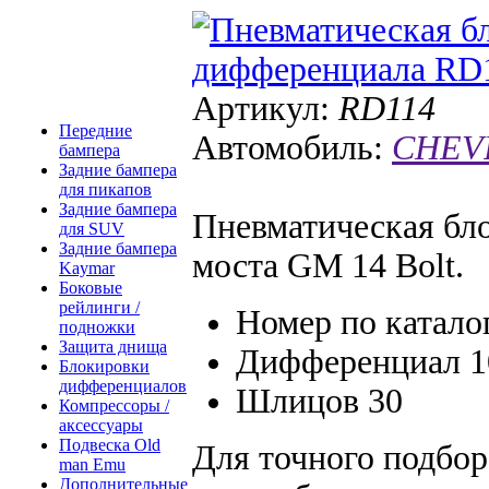
Артикул:
RD114
Передние
Автомобиль:
CHEVR
бампера
Задние бампера
для пикапов
Задние бампера
Пневматическая бл
для SUV
Задние бампера
моста GM 14 Bolt.
Kaymar
Боковые
рейлинги /
Номер по катало
подножки
Защита днища
Дифференциал 1
Блокировки
дифференциалов
Шлицов 30
Компрессоры /
аксессуары
Подвеска Old
Для точного подбо
man Emu
Дополнительные