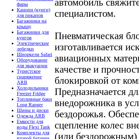
автомобиль свяжит
фары
Канопи (кунги)
специалистом.
для пикапов
Багажники на
крышу
Багажники для
Пневматическая бл
кунгов
Электрические
изготавливается и
лебедки
Шноркели Safari
авиационных матер
Оборудование
для эвакуации
качестве и прочнос
Туристское
снаряжение
блокировкой от ком
ARB
Холодильники
Предназначается д
Freezer Fridge
Топливные баки
внедорожника в усл
Long Ranger
Шины и диски
бездорожья. Обесп
Одежда ARB
Емкости для
сцепление колес в
воды Flexi Tank
Комплекты для
(или бездорожным)
второй батареи