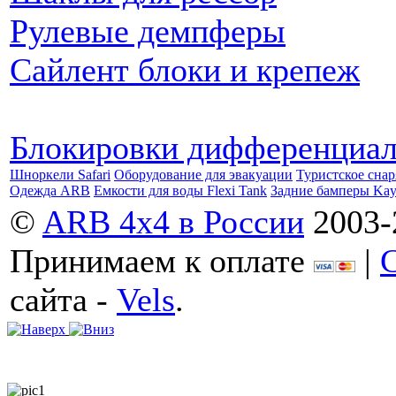
Рулевые демпферы
Сайлент блоки и крепеж
Блокировки дифференциа
Шноркели Safari
Оборудование для эвакуации
Туристское сна
Одежда ARB
Емкости для воды Flexi Tank
Задние бамперы Ka
©
ARB 4x4 в России
2003-
Принимаем к оплате
|
сайта -
Vels
.