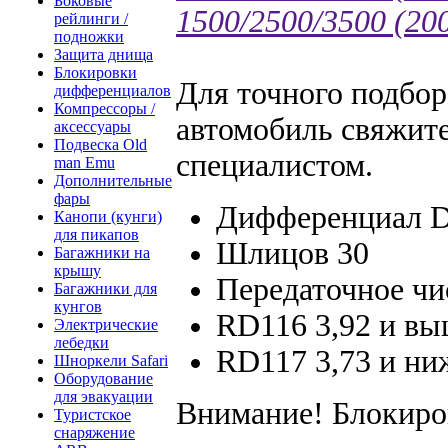
Боковые
1500/2500/3500 (2006
рейлинги /
подножки
Защита днища
Блокировки
Для точного подбо
дифференциалов
Компрессоры /
автомобиль свяжит
аксессуары
Подвеска Old
специалистом.
man Emu
Дополнительные
фары
Дифференциал D
Канопи (кунги)
для пикапов
Шлицов 30
Багажники на
крышу
Передаточное чи
Багажники для
кунгов
RD116 3,92 и в
Электрические
лебедки
RD117 3,73 и ни
Шноркели Safari
Оборудование
для эвакуации
Внимание! Блокиро
Туристское
снаряжение