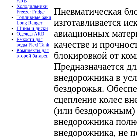
ARB
Холодильники
Пневматическая бл
Freezer Fridge
Топливные баки
изготавливается и
Long Ranger
Шины и диски
авиационных матер
Одежда ARB
Емкости для
качестве и прочнос
воды Flexi Tank
Комплекты для
блокировкой от ком
второй батареи
Предназначается д
внедорожника в усл
бездорожья. Обесп
сцепление колес в
(или бездорожным)
внедорожника полн
внедорожника, не п