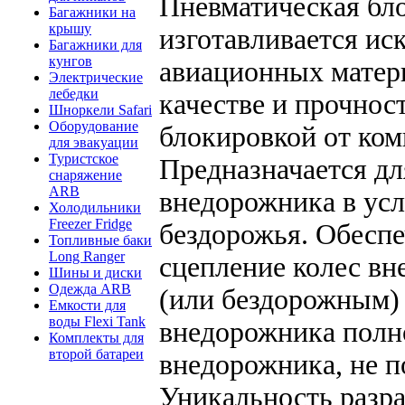
Пневматическая бл
Багажники на
крышу
изготавливается и
Багажники для
кунгов
авиационных матер
Электрические
лебедки
качестве и прочнос
Шноркели Safari
Оборудование
блокировкой от ком
для эвакуации
Туристское
Предназначается д
снаряжение
ARB
внедорожника в усл
Холодильники
Freezer Fridge
бездорожья. Обесп
Топливные баки
Long Ranger
сцепление колес в
Шины и диски
Одежда ARB
(или бездорожным)
Емкости для
воды Flexi Tank
внедорожника полн
Комплекты для
второй батареи
внедорожника, не п
Уникальность разра