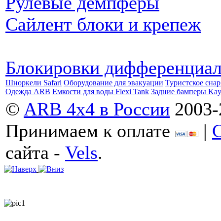
Рулевые демпферы
Сайлент блоки и крепеж
Блокировки дифференциа
Шноркели Safari
Оборудование для эвакуации
Туристское сна
Одежда ARB
Емкости для воды Flexi Tank
Задние бамперы Ka
©
ARB 4x4 в России
2003-
Принимаем к оплате
|
сайта -
Vels
.