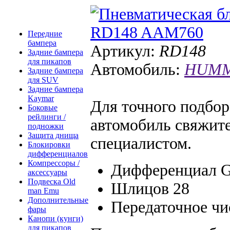
Передние
бампера
Артикул:
RD148
Задние бампера
для пикапов
Автомобиль:
HUMME
Задние бампера
для SUV
Задние бампера
Kaymar
Для точного подбо
Боковые
рейлинги /
автомобиль свяжит
подножки
Защита днища
специалистом.
Блокировки
дифференциалов
Компрессоры /
Дифференциал 
аксессуары
Подвеска Old
Шлицов 28
man Emu
Дополнительные
Передаточное чи
фары
Канопи (кунги)
для пикапов