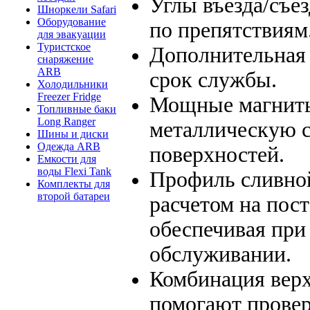
Углы въезда/съе
Шноркели Safari
Оборудование
по препятствиям
для эвакуации
Туристское
Дополнительная
снаряжение
ARB
срок службы.
Холодильники
Freezer Fridge
Мощные магниты
Топливные баки
Long Ranger
металлическую 
Шины и диски
Одежда ARB
поверхностей.
Емкости для
воды Flexi Tank
Профиль сливной
Комплекты для
второй батареи
расчетом на пос
обеспечивая при
обслуживании.
Комбинация верх
помогают провер