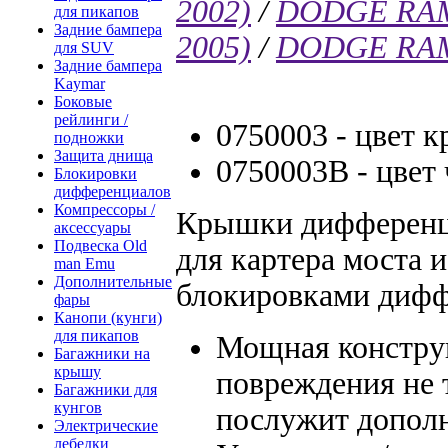
2002)
/
DODGE RAM 
для пикапов
Задние бампера
2005)
/
DODGE RAM 1
для SUV
Задние бампера
Kaymar
Боковые
рейлинги /
0750003 - цвет 
подножки
Защита днища
0750003B - цвет
Блокировки
дифференциалов
Компрессоры /
Крышки дифференци
аксессуары
Подвеска Old
для картера моста 
man Emu
Дополнительные
блокировками диф
фары
Канопи (кунги)
для пикапов
Мощная констру
Багажники на
крышу
повреждения не 
Багажники для
кунгов
послужит допол
Электрические
лебедки