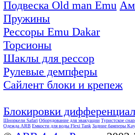
Подвеска Old man Emu
Ам
Пружины
Рессоры Emu Dakar
Торсионы
Шаклы для рессор
Рулевые демпферы
Сайлент блоки и крепеж
Блокировки дифференциа
Шноркели Safari
Оборудование для эвакуации
Туристское сна
Одежда ARB
Емкости для воды Flexi Tank
Задние бамперы Ka