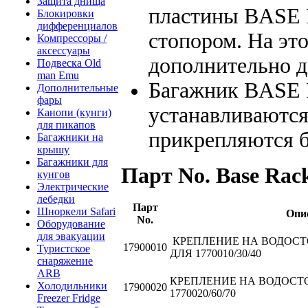
Защита днища
пластины BASE R
Блокировки
дифференциалов
стопором. На это
Компрессоры /
аксессуары
дополнительно д
Подвеска Old
man Emu
Багажник BASE R
Дополнительные
фары
устанавливаются
Канопи (кунги)
для пикапов
прикрепляются 
Багажники на
крышу
Багажники для
Парт No. Base Rac
кунгов
Электрические
лебедки
Парт
Шноркели Safari
Опи
No.
Оборудование
для эвакуации
КРЕПЛЕНИЕ НА ВОДОСТО
17900010
Туристское
ДЛЯ 1770010/30/40
снаряжение
ARB
КРЕПЛЕНИЕ НА ВОДОСТО
Холодильники
17900020
1770020/60/70
Freezer Fridge