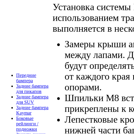
Установка системы
использованием тра
выполняется в неск
Замеры крыши ав
между лапами. Д
будут определять
от каждого края 
Передние
бампера
опорами.
Задние бампера
для пикапов
Шпильки M8 вст
Задние бампера
для SUV
прикреплены к к
Задние бампера
Kaymar
Лепестковые кр
Боковые
рейлинги /
нижней части б
подножки