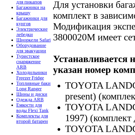
Для установки бага
для пикапов
Багажники на
комплект в зависим
крышу
Багажники для
Модификация экспе
кунгов
Электрические
3800020M имеет се
лебедки
Шноркели Safari
Оборудование
для эвакуации
Устанавливается н
Туристское
снаряжение
указан номер комп
ARB
Холодильники
Freezer Fridge
TOYOTA LANDCR
Топливные баки
Long Ranger
present) (компле
Шины и диски
Одежда ARB
TOYOTA LANDCR
Емкости для
воды Flexi Tank
1997) (комплект
Комплекты для
второй батареи
TOYOTA LANDCR