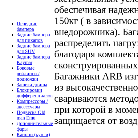
обеспечивая надежн
150кг ( в зависимо
Передние
внедорожника). Ба
бампера
Задние бампера
распределить нагру
для пикапов
Задние бампера
благодаря комплект
для SUV
Задние бампера
сконструированных
Kaymar
Боковые
Багажники ARB изг
рейлинги /
подножки
из высокачественно
Защита днища
Блокировки
свариваются методо
дифференциалов
Компрессоры /
при которой в моме
аксессуары
Подвеска Old
защищается от возд
man Emu
Дополнительные
фары
Канопи (кунги)