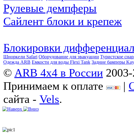
Рулевые демпферы
Сайлент блоки и крепеж
Блокировки дифференциа
Шноркели Safari
Оборудование для эвакуации
Туристское сна
Одежда ARB
Емкости для воды Flexi Tank
Задние бамперы Ka
©
ARB 4x4 в России
2003-
Принимаем к оплате
|
сайта -
Vels
.