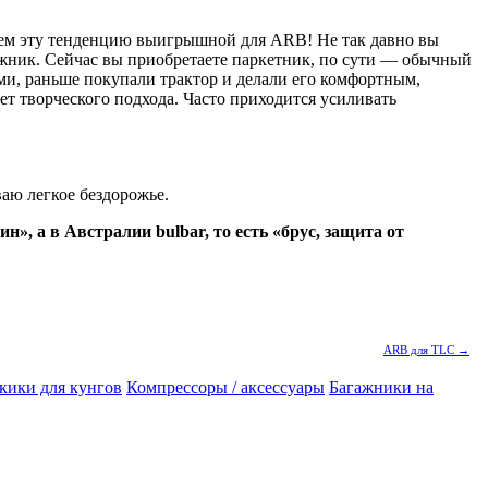
таем эту тенденцию выигрышной для ARB! Не так давно вы
ожник. Сейчас вы приобретаете паркетник, по сути — обычный
ами, раньше покупали трактор и делали его комфортным,
ует творческого подхода. Часто приходится усиливать
ваю легкое бездорожье.
, а в Австралии bulbar, то есть «брус, защита от
ARB для TLC →
кики для кунгов
Компрессоры / аксессуары
Багажники на