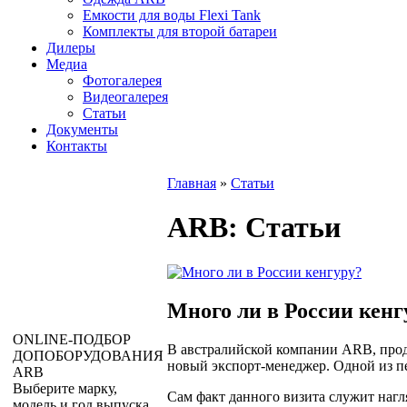
Емкости для воды Flexi Tank
Комплекты для второй батареи
Дилеры
Медиа
Фотогалерея
Видеогалерея
Статьи
Документы
Контакты
Главная
»
Статьи
ARB
: Статьи
Много ли в России кенг
ONLINE
-ПОДБОР
В австралийской компании ARB, прод
ДОПОБОРУДОВАНИЯ
новый экспорт-менеджер. Одной из п
ARB
Выберите марку,
Сам факт данного визита служит наг
модель и год выпуска