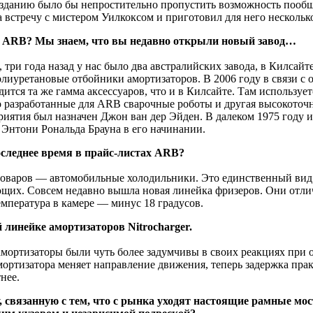
зданию было бы непростительно пропустить возможность пообщ
 встречу с мистером Уилкоксом и приготовил для него нескольк
 ARB? Мы знаем, что вы недавно открыли новый завод…
три года назад у нас было два австралийских завода, в Килсайте 
олиуретановые отбойники амортизаторов. В 2006 году в связи с 
дится та же гамма аксессуаров, что и в Килсайте. Там использу
о разработанные для ARB сварочные роботы и другая высокоточ
риятия был назначен Джон ван дер Эйден. В далеком 1975 году
Энтони Рональда Брауна в его начинании.
оследнее время в прайс-листах ARB?
товаров — автомобильные холодильники. Это единственный вид 
их. Совсем недавно вышла новая линейка фризеров. Они отлич
емпература в камере — минус 18 градусов.
 линейке амортизаторов Nitrocharger.
мортизаторы были чуть более задумчивы в своих реакциях при о
ортизатора меняет направление движения, теперь задержка пра
нее.
связанную с тем, что с рынка уходят настоящие рамные мо