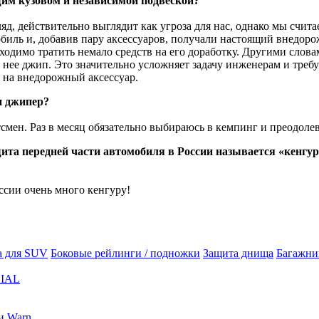
им кузовом и независимой подвеской?
яд, действительно выглядит как угроза для нас, однако мы счи
биль и, добавив пару аксессуаров, получали настоящий внедор
ходимо тратить немало средств на его доработку. Другими слов
з нее джип. Это значительно усложняет задачу инженерам и треб
на внедорожный аксессуар.
и джипер?
тсмен. Раз в месяц обязательно выбираюсь в кемпинг и преодоле
а передней части автомобиля в России называется «кенгурин»
ссии очень много кенгуру!
а для SUV
Боковые рейлинги / подножки
Защита днища
Багажни
IAL
и Warn