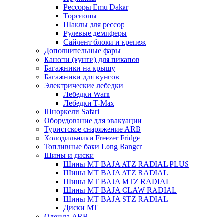
Рессоры Emu Dakar
Торсионы
Шаклы для рессор
Рулевые демпферы
Сайлент блоки и крепеж
Дополнительные фары
Канопи (кунги) для пикапов
Багажники на крышу
Багажники для кунгов
Электрические лебедки
Лебедки Warn
Лебедки T-Max
Шноркели Safari
Оборудование для эвакуации
Туристское снаряжение ARB
Холодильники Freezer Fridge
Топливные баки Long Ranger
Шины и диски
Шины MT BAJA ATZ RADIAL PLUS
Шины MT BAJA ATZ RADIAL
Шины MT BAJA MTZ RADIAL
Шины MT BAJA CLAW RADIAL
Шины MT BAJA STZ RADIAL
Диски MT
Одежда ARB