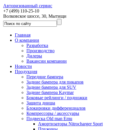
Авторизованный сервис
+7 (499) 110-25-10
Волковское шоссе, 30, Мытищи
Главная
О компании
Разработка
Производство
Дилеры
Вакансии компании
Новости
Продукция
Передние бампера
Задние бампера для пикапов
Задние бампера для SUV
Задние бампера Kaymar
Боковые рейлинги / подножки
Защита днища
Блокировки дифференциалов
Компрессоры / аксессуары
Подвеска Old man Emu
Амортизаторы Nitrocharger Sport
Пружины