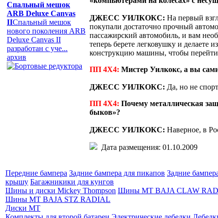
«компьютерами на колесах» с несущ
Спальный мешок
ARB Deluxe Canvas
ДЖЕСС УИЛКОКС:
На первый взгл
II
Спальный мешок
покупали достаточно прочный автомо
нового поколения ARB
пассажирский автомобиль, и вам необ
Deluxe Canvas II
теперь берете легковушку и делаете и
разработан с уче...
конструкцию машины, чтобы перейти 
архив
ПП 4Х4:
Мистер Уилкокс, а вы сам
ДЖЕСС УИЛКОКС:
Да, но не спор
ПП 4Х4:
Почему металлическая защит
быков»?
ДЖЕСС УИЛКОКС:
Наверное, в Ро
Дата размещения: 01.10.2009
Передние бампера
Задние бампера для пикапов
Задние бампер
крышу
Багажникики для кунгов
Шины и диски Mickey Thompson
Шины MT BAJA CLAW RAD
Шины MT BAJA STZ RADIAL
Диски MT
Комплекты для второй батареи
Электрические лебедки
Лебедк