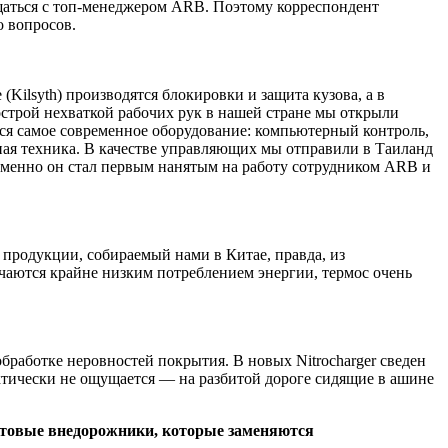
аться с топ-менеджером ARB. Поэтому корреспондент
о вопросов.
(Kilsyth) производятся блокировки и защита кузова, а в
острой нехваткой рабочих рук в нашей стране мы открыли
ется самое современное оборудование: компьютерный контроль,
ная техника. В качестве управляющих мы отправили в Таиланд
 именно он стал первым нанятым на работу сотрудником ARB и
продукции, собираемый нами в Китае, правда, из
аются крайне низким потреблением энергии, термос очень
бработке неровностей покрытия. В новых Nitrocharger сведен
ктически не ощущается — на разбитой дороге сидящие в ашине
стовые внедорожники, которые заменяются