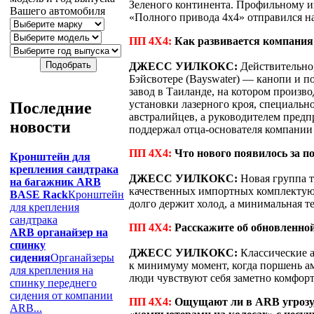
Зеленого континента. Профильному и
Вашего автомобиля
«Полного привода 4х4» отправился на
ПП 4Х4:
Как развивается компания
ДЖЕСС УИЛКОКС:
Действительно, 
Бэйсвотере (Bayswater) — канопи и п
завод в Таиланде, на котором произво
установки лазерного кроя, специальн
Последние
австралийцев, а руководителем предп
новости
поддержал отца-основателя компании 
ПП 4Х4:
Что нового появилось за п
Кронштейн для
крепления сандтрака
ДЖЕСС УИЛКОКС:
Новая группа 
на багажник ARB
качественных импортных комплектующ
BASE Rack
Кронштейн
долго держит холод, а минимальная т
для крепления
сандтрака
ПП 4Х4:
Расскажите об обновленной
ARB органайзер на
спинку
ДЖЕСС УИЛКОКС:
Классические а
сидения
Органайзеры
к минимуму момент, когда поршень ам
для крепления на
люди чувствуют себя заметно комфорт
спинку переднего
сидения от компании
ПП 4Х4:
Ощущают ли в ARB угрозу, 
ARB...