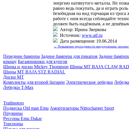
энергию натянутого металла. Не пожал
равно ведь покупать, да и играть рол
безобидная на вид торчащая из троса
работе с ним всегда соблюдайте техни
должен быть надёжным, а не дешёвым
Автор: Ирина Зверкова
Источник:
www.aif.ru
Дата размещения: 19.06.2014
← Повышение проходимости внедорожника: механич
Передние бампера
Задние бампера для пикапов
Задние бампер
крышу
Багажникики для кунгов
Шины и диски Mickey Thompson
Шины MT BAJA CLAW RAD
Шины MT BAJA STZ RADIAL
Диски MT
Комплекты для второй батареи
Электрические лебедки
Лебедк
Лебедки T-Max
Партнеры:
Trailmotors
Подвеска Old man Emu
Амортизаторы Nitrocharger Sport
Пружины
Рессоры Emu Dakar
Торсионы
Шаклы для рессор