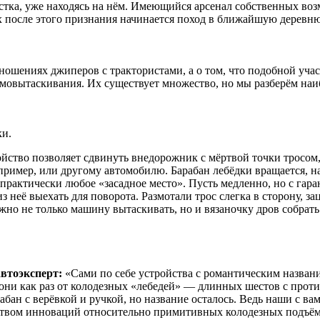
стка, уже находясь на нём. Имеющийся арсенал собственных возм
х после этого признания начинается поход в ближайшую деревню
тношениях джиперов с трактористами, а о том, что подобной учас
мовытаскивания. Их существует множество, но мы разберём наи
ки.
ойство позволяет сдвинуть внедорожник с мёртвой точки тросом
пример, или другому автомобилю. Барабан лебёдки вращается, н
рактически любое «засадное место». Пусть медленно, но с гаран
из неё выехать для поворота. Размотали трос слегка в сторону, з
жно не только машину вытаскивать, но и вязаночку дров собрать 
втоэксперт:
«Сами по себе устройства с романтическим назван
они как раз от колодезных «лебедей» — длинных шестов с проти
абан с верёвкой и ручкой, но название осталось. Ведь наши с в
ством инноваций относительно примитивных колодезных подъёмн