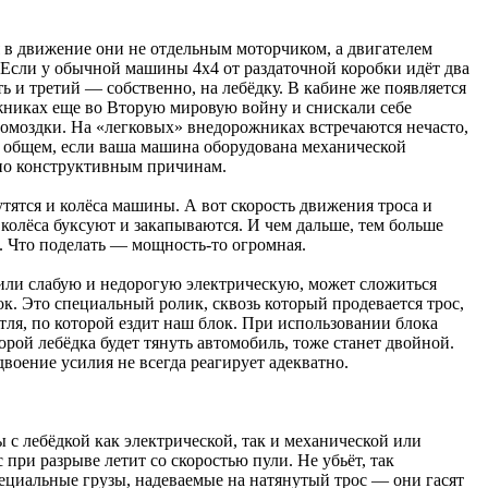
в движение они не отдельным моторчиком, а двигателем
 Если у обычной машины 4х4 от раздаточной коробки идёт два
ь и третий — собственно, на лебёдку. В кабине же появляется
жниках еще во Вторую мировую войну и снискали себе
ромоздки. На «легковых» внедорожниках встречаются нечасто,
. В общем, если ваша машина оборудована механической
 по конструктивным причинам.
утятся и колёса машины. А вот скорость движения троса и
о колёса буксуют и закапываются. И чем дальше, тем больше
. Что поделать — мощность-то огромная.
 или слабую и недорогую электрическую, может сложиться
ок. Это специальный ролик, сквозь который продевается трос,
тля, по которой ездит наш блок. При использовании блока
торой лебёдка будет тянуть автомобиль, тоже станет двойной.
двоение усилия не всегда реагирует адекватно.
с лебёдкой как электрической, так и механической или
при разрыве летит со скоростью пули. Не убьёт, так
пециальные грузы, надеваемые на натянутый трос — они гасят