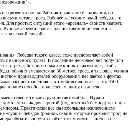
внедорожник"».
 грязевого плена. Работают, как ясно из названия, на
 восьми метров троса. Рабочее же усилие такой лебёдки, то
ия. Для простых ситуаций этого «арсенала» свойств хватает,
я. Ручные лебёдки годятся для постоянной перевозки в
нт «на всякий случай».
ания. Лебёдка такого класса тоже представляет собой
зм с выносного пульта. В последние несколько лет получили
ется в трёх действиях: нажатие кнопки «размотка», чтобы
бёдки обычно умещается до 30 метров троса, а тягловые усилия
шинством производителей оборудования, вес даётся в фунтах,
 Самая распространённая «автомобильная тяга» — это 9500
ёдка вполне способна подвесить машину на дерево.
ся вмешательство в конструкцию автомобиля. Нужно
 комплекты как для скрытой (под штатный бампер) так и для
бампером. Практически все (за небольшим исключением)
 «губки» лебёдок (ролики, сквозь которые проходит трос) не
мпера обязательно учитывайте этот момент — ничего не