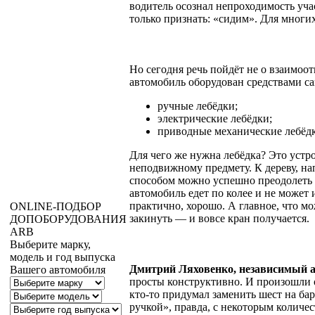
водитель осознал непроходимость уча
только признать: «сидим». Для многи
Но сегодня речь пойдёт не о взаимоо
автомобиль оборудован средствами са
ручные лебёдки;
электрические лебёдки;
приводные механические лебёд
Для чего же нужна лебёдка? Это устр
неподвижному предмету. К дереву, на
способом можно успешно преодолеть п
автомобиль едет по колее и не может 
практично, хорошо. А главное, что мо
ONLINE
-ПОДБОР
закинуть — и вовсе кран получается.
ДОПОБОРУДОВАНИЯ
ARB
Выберите марку,
модель и год выпуска
Дмитрий Ляховенко, независимый а
Вашего автомобиля
просты конструктивно. И произошли 
кто-то придумал заменить шест на бар
ручкой», правда, с некоторым количе