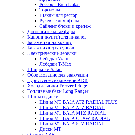
Рессоры Emu Dakar
Торсионы
Шаклы для рессор
Рулевые демпферы
Сайлент блоки и крепеж
Дополнительные фары
Канопи (кунги) для пикапов
Багажники на крышу
Багажники для кунгов
Электрические лебедки
Лебедки Warn
Лебедки T-Max
Шноркели Safari
Оборудование для эвакуации
Туристское снаряжение ARB
Холодильники Freezer Fridge
Топливные баки Long Ranger
Шины и диски
Шины MT BAJA ATZ RADIAL PLUS
Шины MT BAJA ATZ RADIAL
Шины MT BAJA MTZ RADIAL
Шины MT BAJA CLAW RADIAL
Шины MT BAJA STZ RADIAL
Диски MT
Одежда ARB