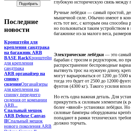
глубокую историческую связь между 
Ручные лебёдки — самый простой, деш
мышечной силе. Обычно имеют в конст
Последние
есть тот вес, с которым она способна
но пользоваться таким устройством в
новости
багажнике из-за малого веса, размеро
Кронштейн для
крепления сандтрака
на багажник ARB
Электрические лебёдки
— это самый 
BASE Rack
Кронштейн
барабан с тросом и редуктором, но п
для крепления
распространение беспроводные вариант
сандтрака
вытянуть трос на нужную длину, креп
ARB органайзер на
могут варьироваться от 1200 до 5500 
спинку
тогда это будет от 2500 до 12000 фун
сидения
Органайзеры
фунтов (4300 кг). Такого усилия впол
для крепления на
спинку переднего
Но есть одна важная деталь. Для уст
сидения от компании
прикрутить к силовым элементам (к р
ARB...
более «явной» установки лебёдки. Н
Спальный мешок
силовые бамперы оборудованы крепёж
ARB Deluxe Canvas
попадают в рамки технических требов
II
Спальный мешок
должно торчать.
нового поколения ARB