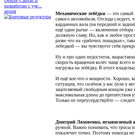
Deluxe Canvas II
разработан с уче...
архив
Механические лебёдки
— это самый 
самого автомобиля. Отсюда следует, 
карданных вала (на передний и задний
ещё один рычаг — включение отбора 
должную славу. Но, как и любое прос
разве что на «рабочих лошадках», так
лебедкой — вы чувствуете себя прекр
Ну и про один недостаток, вырастающ
скорость вращения колёс чаще всего н
нагрузка на лебёдку. В итоге владел
И ещё кое-что о мощности. Хорошо, к
ситуация, что силёнок у вас (или у м
зацепляемый свободным концом уже не
максимальная длина до препятствия ум
Только не переусердствуйте — следите
Дмитрий Ляховенко, независимый а
ручной. Важно понимать, что тросы им
покалечит точно. Поэтому никогда не