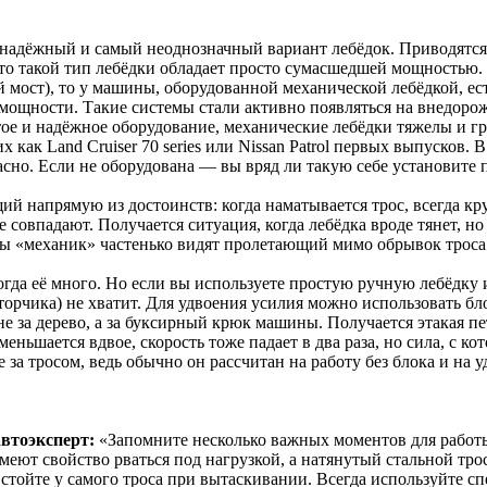
надёжный и самый неоднозначный вариант лебёдок. Приводятся 
что такой тип лебёдки обладает просто сумасшедшей мощностью.
 мост), то у машины, оборудованной механической лебёдкой, ест
мощности. Такие системы стали активно появляться на внедоро
тое и надёжное оборудование, механические лебёдки тяжелы и г
их как Land Cruiser 70 series или Nissan Patrol первых выпусков
асно. Если не оборудована — вы вряд ли такую себе установите
ий напрямую из достоинств: когда наматывается трос, всегда кр
е совпадают. Получается ситуация, когда лебёдка вроде тянет, н
ьцы «механик» частенько видят пролетающий мимо обрывок троса
огда её много. Но если вы используете простую ручную лебёдку
оторчика) не хватит. Для удвоения усилия можно использовать бл
 за дерево, а за буксирный крюк машины. Получается этакая пе
еньшается вдвое, скорость тоже падает в два раза, но сила, с ко
 за тросом, ведь обычно он рассчитан на работу без блока и на у
втоэксперт:
«Запомните несколько важных моментов для работы 
еют свойство рваться под нагрузкой, а натянутый стальной трос 
 стойте у самого троса при вытаскивании. Всегда используйте с