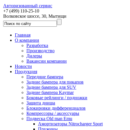
Авторизованный сервис
+7 (499) 110-25-10
Волковское шоссе, 30, Мытищи
Главная
О компании
Разработка
Производство
Дилеры
Вакансии компании
Новости
Продукция
Передние бампера
Задние бампера для пикапов
Задние бампера для SUV
Задние бампера Kaymar
Боковые рейлинги / подножки
Защита днища
Блокировки дифференциалов
Компрессоры / аксессуары
Подвеска Old man Emu
Амортизаторы Nitrocharger Sport
Пружины