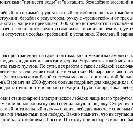
понятиями "принести воды" и "вытащить безнадёжно засевший 
ёвый, но и самый трудозатратный способ вытащить автомобиль из
рукции барабан с редуктором, ручку с «трещоткой» и от трёх до
 работать, чаще не превышает 1000 кг, но встречаются и исключен
 качестве основного средства самовытаскивания не рекомендуетс
в и отсутствия особых требований к установке. Идеальный вариа
распространённый и самый оптимальный механизм самовытаскив
риводится в движение электромотором. Управляется такой механи
ы таких пультов. По сути, вся работа с такой лебёдкой заключа
ление на засевшем автомобиле и «смотка». На барабане такой ле
кг (часто из-за английской системы мер веса, применяемой боль
тов). Вариант на 2500 фунтов больше подойдёт для квадроцикла.
не достаточно почти в любой ситуации. Грубо говоря, такая леб
ановки стационарной электрической лебёдки чаще всего требует
аме или лонжеронам кузова) специальную площадку. Существуют
о самый оптимальный путь — ставить лебёдку вместе с силовым 
ными элементами под лебедку. Важно помнить, что выступающие
аний к автомобилям в России. Поэтому при выборе силового ба