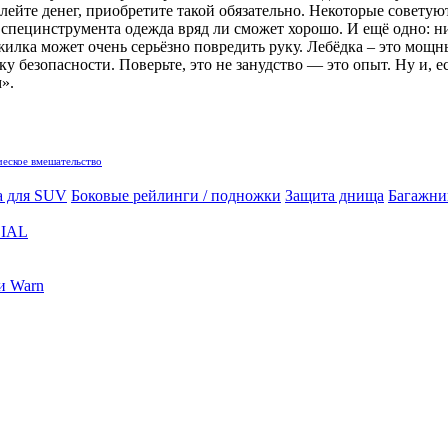
ейте денег, приобретите такой обязательно. Некоторые советуют
ь специнструмента одежда вряд ли сможет хорошо. И ещё одно: н
 жилка может очень серьёзно повредить руку. Лебёдка – это м
ку безопасности. Поверьте, это не занудство — это опыт. Ну и, 
».
еское вмешательство
а для SUV
Боковые рейлинги / подножки
Защита днища
Багажни
IAL
и Warn