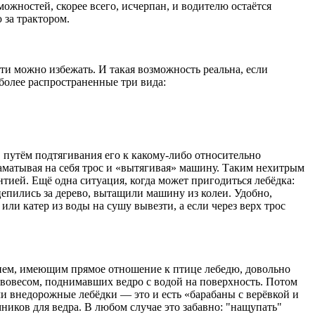
ожностей, скорее всего, исчерпан, и водителю остаётся
 за трактором.
ти можно избежать. И такая возможность реальна, если
более распространенные три вида:
, путём подтягивания его к какому-либо относительно
аматывая на себя трос и «вытягивая» машину. Таким нехитрым
тией. Ещё одна ситуация, когда может пригодиться лебёдка:
ацепились за дерево, вытащили машину из колеи. Удобно,
или катер из воды на сушу вывезти, а если через верх трос
ием, имеющим прямое отношение к птице лебедю, довольно
вовесом, поднимавших ведро с водой на поверхность. Потом
ами внедорожные лебёдки — это и есть «барабаны с верёвкой и
иков для ведра. В любом случае это забавно: "нащупать"